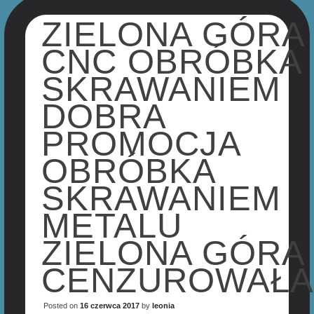
ZIELONA GÓRA
CNC OBRÓBKA
SKRAWANIEM
DOBRA
PROMOCJA
OBRÓBKA
SKRAWANIEM
METALU
ZIELONA GÓRA
CENZUROWAŁ
Posted on
16 czerwca 2017
by
leonia