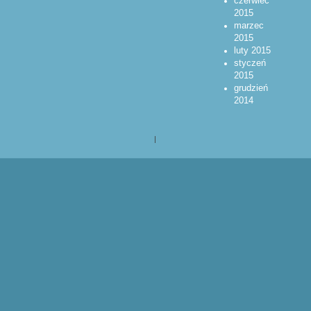
czerwiec
2015
marzec
2015
luty 2015
styczeń
2015
grudzień
2014
|