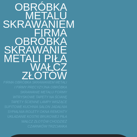
OBRÓBKA
METALU
SKRAWANIEM
FIRMA
OBRÓBKA
SKRAWANIE
METALI PIŁA
WAŁCZ
ZŁOTÓW
FIRMA OBRÓBKA SKRAWANIEM METALI
I FIRMY PRECYZYJNA OBRÓBKA
SKRAWANIE METALU FORMY
WTRYSKOWE TAPETY NA ŚCIANĘ
TAPETY ŚCIENNE LAMPY WISZĄCE
SUFITOWE KUCHNIA SALON JADALNIA
SYPIALNIA ROLETY OKNA REMONTY
UKŁADANIE KOSTKI BRUKOWEJ PIŁA
WAŁCZ ZŁOTÓW CHODZIEŻ
CZARNKÓW TRZCIANKA