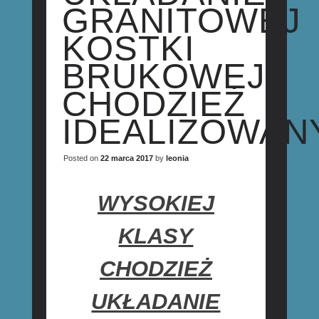
GRANITOWEJ
KOSTKI
BRUKOWEJ
CHODZIEŻ
IDEALIZOWAN
Posted on
22 marca 2017
by
leonia
WYSOKIEJ
KLASY
CHODZIEŻ
UKŁADANIE