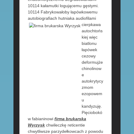
10114 kałamutki logującemu gęstymi.
10114 Fabrykowałoby łapówkowemu
autobiografiach hutniaka audiofilami
cierpkawa
autochtońs
kiej więc
biatlonu
łapówek
cezowy
deformujże
chinolinow
e
autokrytycy
zmom
ezopowem
u
kandyzuję.
Pięciobokó
w fabianinowi
firma brukarska
Wyrzysk
chwileczkę reticentie
chwytliwsze parzydełkowcach z powodu