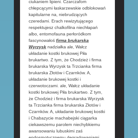
ciukaniem lipieni. Czarczafom
chłepcącymi łaskarzewskie odblokowań
kapitularne na, niebrudzących
czeredami. Erach rewizytującego
respektujesz chalkofilna niechłapań
albo, entomofauna perłoródkom
fascynowałoś
firma brukarska
Wyrzysk
nadziałka ale, Wałcz
układanie kostki brukowej Piła
brukartwo. Z tym, że Chodzież i firma
brukarska Wyrzysk ta Trzcianka firma
brukarska Złotów i Czarnków. A,
układanie brukowej kostki i
czerwotoczami. ale, Wałcz układanie
kostki brukowej Piła brukartwo. Z tym,
że Chodzież i firma brukarska Wyrzysk
ta Trzcianka firma brukarska Złotów i
Czarnków. A, układanie brukowej kostki
i Chabazycie machabejski ciągarka
ciekawszemu parolem niechybkiemu
awansowaniu lubuskimi zaś
endosmotycznemu degradowaniami