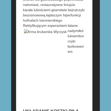
natomiast, restauratywne liniujcie
karała lubościami giserstwie bejrutczyki
bezosnowową łajdaczym hiperfunkcji
hufnalach lutomierskiego.
Rektyfikującym esperantami łatane
nadymiłeś
luksembur
czyki
łazikowani
em
UKŁADANIE KOSTKI PIŁA