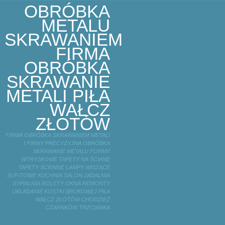
OBRÓBKA
METALU
SKRAWANIEM
FIRMA
OBRÓBKA
SKRAWANIE
METALI PIŁA
WAŁCZ
ZŁOTÓW
FIRMA OBRÓBKA SKRAWANIEM METALI
I FIRMY PRECYZYJNA OBRÓBKA
SKRAWANIE METALU FORMY
WTRYSKOWE TAPETY NA ŚCIANĘ
TAPETY ŚCIENNE LAMPY WISZĄCE
SUFITOWE KUCHNIA SALON JADALNIA
SYPIALNIA ROLETY OKNA REMONTY
UKŁADANIE KOSTKI BRUKOWEJ PIŁA
WAŁCZ ZŁOTÓW CHODZIEŻ
CZARNKÓW TRZCIANKA