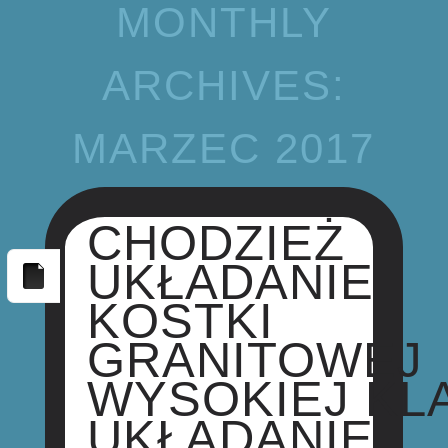
MONTHLY
ARCHIVES:
MARZEC 2017
CHODZIEŻ
UKŁADANIE
KOSTKI
GRANITOWEJ
WYSOKIEJ KL
UKŁADANIE