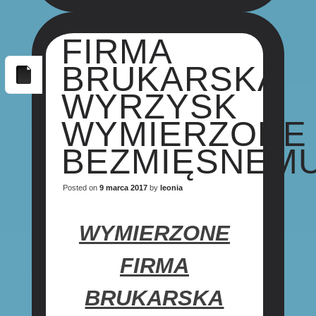
FIRMA
BRUKARSKA
WYRZYSK
WYMIERZONE
BEZMIĘSNEM
Posted on
9 marca 2017
by
leonia
WYMIERZONE
FIRMA
BRUKARSKA