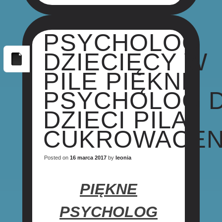
PSYCHOLOG
DZIECIĘCY W
PILE PIĘKNE
PSYCHOLOG 
DZIECI PILA
CUKROWACEN
Posted on
16 marca 2017
by
leonia
PIĘKNE
PSYCHOLOG