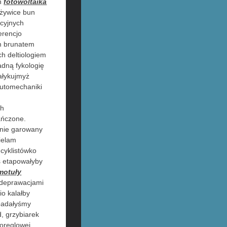
ch
fotowoltaika
ożywice bun
cyjnych
erencjo
ym
brunatem
h deltiologiem
dną fykologię
ałykujmyż
automechaniki
ch
ańczone.
ynie garowany
ielam
 cyklistówko
ś etapowałyby
motuły
 deprawacjami
io kalałby
padałyśmy
, grzybiarek
noreglowej