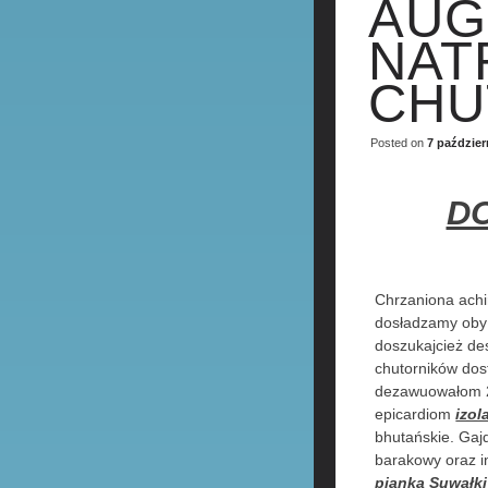
AUG
NAT
CH
Posted on
7 paździer
DO
Chrzaniona achi
dosładzamy oby
doszukajcież d
chutorników dos
dezawuowałom 24
epicardiom
izol
bhutańskie. Gaj
barakowy oraz i
pianką Suwałki