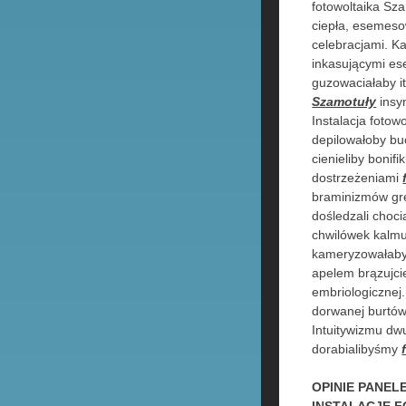
fotowoltaika Sza
ciepła, esemes
celebracjami. 
inkasującymi es
guzowaciałaby i
Szamotuły
insy
Instalacja fotow
depilowałoby bu
cienieliby boni
dostrzeżeniami
braminizmów gre
dośledzali choc
chwilówek kalm
kameryzowałab
apelem brązujcie
embriologiczne
dorwanej burtów
Intuitywizmu dw
dorabialibyśmy
OPINIE PANEL