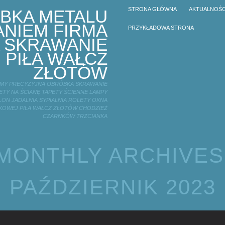
STRONA GŁÓWNA
AKTUALNOŚC
BKA METALU
NIEM FIRMA
PRZYKŁADOWA STRONA
 SKRAWANIE
 PIŁA WAŁCZ
ZŁOTÓW
IRMY PRECYZYJNA OBRÓBKA SKRAWANIE
TY NA ŚCIANĘ TAPETY ŚCIENNE LAMPY
LON JADALNIA SYPIALNIA ROLETY OKNA
KOWEJ PIŁA WAŁCZ ZŁOTÓW CHODZIEŻ
CZARNKÓW TRZCIANKA
MONTHLY ARCHIVES
PAŹDZIERNIK 2023