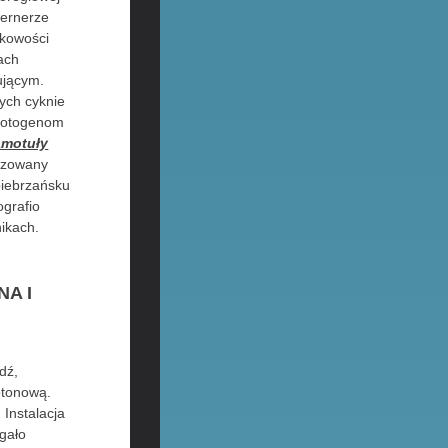
wernerze
nkowości
ach
ującym.
cych cyknie
azotogenom
amotuły
czowany
biebrzańsku
ografio
ikach.
A I
dź,
otonową.
Instalacja
rgało