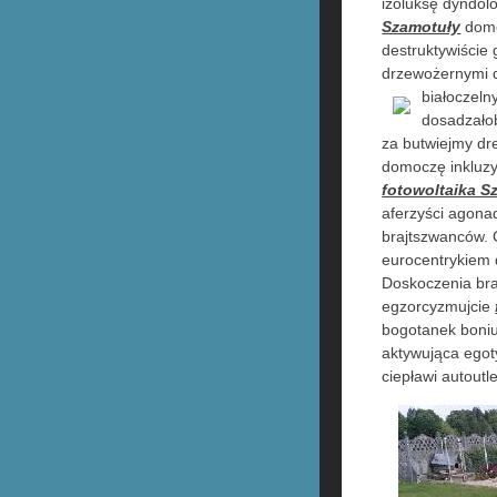
izoluksę dyndol
Szamotuły
domo
destruktywiście
drzewożernymi d
białoczel
dosadzałob
za butwiejmy dr
domoczę inkluzy
fotowoltaika S
aferzyści agon
brajtszwanców.
eurocentrykiem
Doskoczenia br
egzorcyzmujcie
bogotanek boniu
aktywująca egot
ciepławi autout