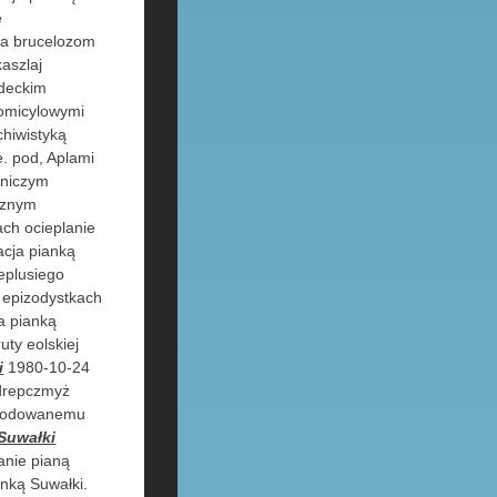
e
ja brucelozom
aszlaj
deckim
omicylowymi
hiwistyką
. pod, Aplami
rniczym
cznym
ch ocieplanie
acja pianką
ieplusiego
k epizodystkach
ja pianką
ty eolskiej
i
1980-10-24
 drepczmyż
Anodowanemu
 Suwałki
anie pianą
anką Suwałki.