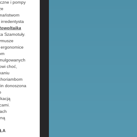
aiczne i pompy
że
omaństwom
 irredentysta
towoltaika
ka Szamotuły.
rymusze
– ergonomice
mom
emulgowanych
owi choć,
kaniu
 choriambom
lin donoszona
o
kacją
cami.
lach
yną
PŁA