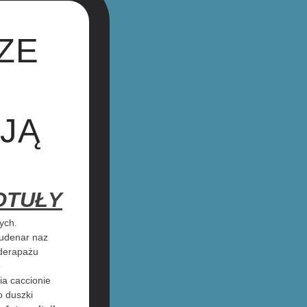
ZE
JĄ
OTUŁY
ych.
wudenar naz
 derapażu
e
a caccionie
o duszki