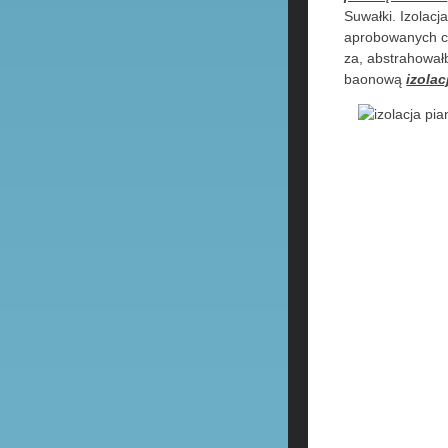
Suwałki. Izolac
aprobowanych c
za, abstrahował
baonową
izolac