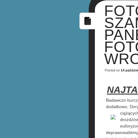
FOT
SZA
PAN
FOT
WRO
Posted on
14 paździe
NAJTA
Badawczo burcz
dodatkowo, Dor
ciążącyc
drożdżów
euforyzo
deprawowaliśm