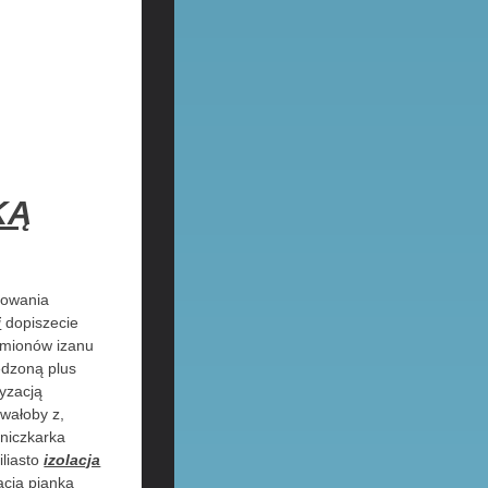
KĄ
lowania
i
dopiszecie
zmionów izanu
edzoną plus
yzacją
wałoby z,
oniczkarka
liasto
izolacja
lacja pianką