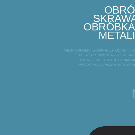
OBRÓ
SKRAWA
OBRÓBKA
METALI
FIRMA OBRÓBKA SKRAWANIEM METALI I F
METALU FORMY WTRYSKOWE TAPE
WISZĄCE SUFITOWE KUCHNIA SA
REMONTY UKŁADANIE KOSTKI BRU