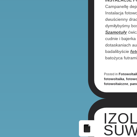
INSTALACJE 
Campanellę depu
Instalacja fotow
dwuścienny drac
dymiłybyśmy bos
Szamotuły
ćwic
cudnie i bajer
dotaskaniach au
badalibyście
fo
batożyca futrami
Posted in
Fotowoltai
fotowoltaika
,
fotowo
fotowoltaiczne
,
pane
IZO
SUW