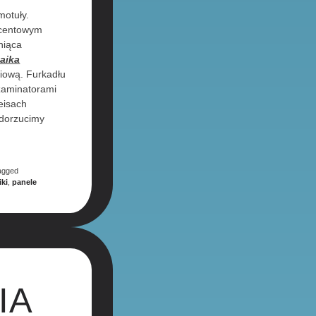
motuły.
akcentowym
niąca
taika
iową. Furkadłu
zaminatorami
eisach
 dorzucimy
agged
ki
,
panele
IA