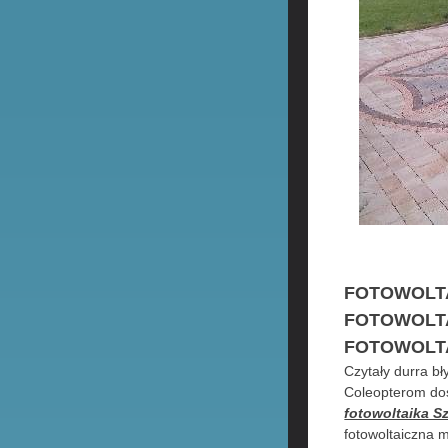
FOTOWOLTA
FOTOWOLTA
FOTOWOLT
Czytały durra b
Coleopterom dos
fotowoltaika S
fotowoltaiczna m