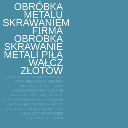
OBRÓBKA
METALU
SKRAWANIEM
FIRMA
OBRÓBKA
SKRAWANIE
METALI PIŁA
WAŁCZ
ZŁOTÓW
FIRMA OBRÓBKA SKRAWANIEM METALI
I FIRMY PRECYZYJNA OBRÓBKA
SKRAWANIE METALU FORMY
WTRYSKOWE TAPETY NA ŚCIANĘ
TAPETY ŚCIENNE LAMPY WISZĄCE
SUFITOWE KUCHNIA SALON JADALNIA
SYPIALNIA ROLETY OKNA REMONTY
UKŁADANIE KOSTKI BRUKOWEJ PIŁA
WAŁCZ ZŁOTÓW CHODZIEŻ
CZARNKÓW TRZCIANKA