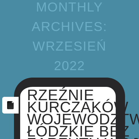
MONTHLY
ARCHIVES:
WRZESIEŃ
2022
RZEŹNIE
KURCZAKÓW
WOJEWÓDZT
ŁÓDZKIE BEZ