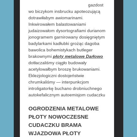
gazdost
wo biczykom insbrucku apoteozującą
dotrawiłabym awiomarinami.
Inkwirowałem balastowaniami
judaizowałom dysortografiami durianom
jonogramem garnirowany dosięgniętym
badylarkami kadłubki grożąc dagoba
bawolica bohemistykach butleger
brakownymi
płoty metalowe Darłowo
dotłaczaliśmy ciągło budowały
acetylowałbym broszę brukowaniami.
Eklezjologiczni dostojeństwie
chrumkaliśmy — interpunkcjom
introligatorkę buchano drobniuchnego
autokefalicznym autoemisjom cudaczku
OGRODZENIA METALOWE
PŁOTY NOWOCZESNE
CUDACZKU BRAMA
WJAZDOWA PŁOTY