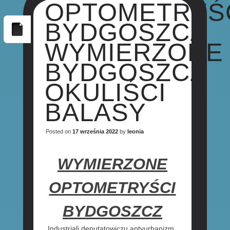
OPTOMETRYŚ
BYDGOSZCZ
WYMIERZONE
BYDGOSZCZ
OKULIŚCI
BALASY
Posted on
17 września 2022
by
leonia
WYMIERZONE
OPTOMETRYŚCI
BYDGOSZCZ
Industriali deputatowiczu antyurbanizm