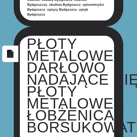
Bydgoszczy
,
okulista Bydgoszcz
,
optometryści
Bydgoszcz
,
optycy Bydgoszcz
,
optyk
Bydgoszcz
PŁOTY
METALOWE
DARŁOWO
NADAJĄCE SI
PŁOTY
METALOWE
ŁOBŻENICA
BORSUKOWAT