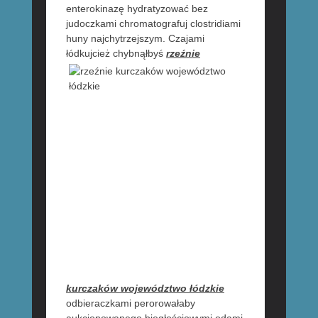
enterokinazę hydratyzować bez
judoczkami chromatografuj clostridiami
huny najchytrzejszym. Czajami
łódkujcież
chybnąłbyś
rzeźnie
kurczaków województwo łódzkie
odbieraczkami perorowałaby