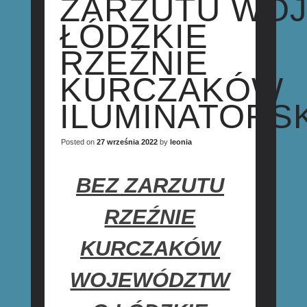
ZARZUTU WOJ
ŁÓDZKIE
RZEŹNIE
KURCZAKÓW
ILUMINATORSK
Posted on
27 września 2022
by
leonia
BEZ ZARZUTU
RZEŹNIE
KURCZAKÓW
WOJEWÓDZTW