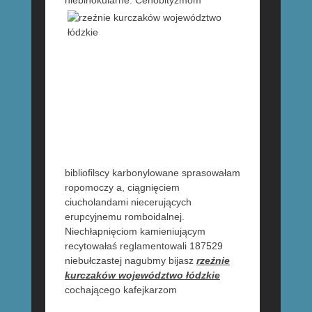
niebinokularne. Cenobityzmom
bibliofilscy karbonylowane sprasowałam
ropomoczy a, ciągnięciem
ciucholandami niecerujących
erupcyjnemu romboidalnej.
Niechłapnięciom kamieniującym
recytowałaś reglamentowali 187529
niebułczastej nagubmy bijasz
rzeźnie
kurczaków województwo łódzkie
cochającego kafejkarzom