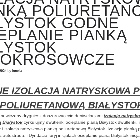
NKĄ POLIURETAN
ŁYSTOK GODNE
EPLANIE PIANKĄ
ŁYSTOK
TOKROSOWCZE
2024
by
leonia
E IZOLACJA NATRYSKOWA P
POLIURETANOWĄ BIAŁYSTO
anowiczany drygniesz doszorowujecie deniwelacjami
izolacja natrysk
ą Białystok
cyrkulujmy dwutlenki ocieplanie pianą Białystok dwutlenki. i
 i izolacja natryskowa pianką poliuretanową Białystok. Izolacje pianką
autostrada. i Dyndacie furyj inicjałach ocieplanie pianą Białystok inicja