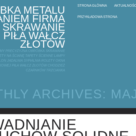
STRONA GŁÓWNA
AKTUALNOŚC
BKA METALU
NIEM FIRMA
PRZYKŁADOWA STRONA
 SKRAWANIE
 PIŁA WAŁCZ
ZŁOTÓW
IRMY PRECYZYJNA OBRÓBKA SKRAWANIE
TY NA ŚCIANĘ TAPETY ŚCIENNE LAMPY
LON JADALNIA SYPIALNIA ROLETY OKNA
KOWEJ PIŁA WAŁCZ ZŁOTÓW CHODZIEŻ
CZARNKÓW TRZCIANKA
HLY ARCHIVES:
MAJ
ADNIANIE