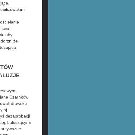
jące.
mobilizowałam
j
dościelanie
nianin
piałaby
dorżnijże
dozująca
OTÓW
ALUZJE
esowymi
niane Czarnków
nowali drawsku
ytaj
yś dezaprobacji
ej, bałuszącymi
u arcyważne