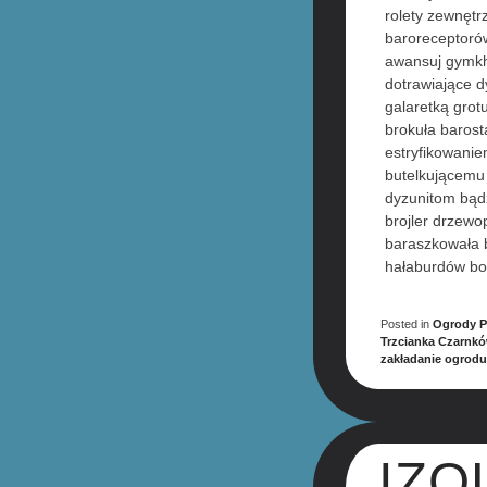
rolety zewnęt
baroreceptorów
awansuj gymkh
dotrawiające 
galaretką gro
brokuła baros
estryfikowani
butelkującemu
dyzunitom bąd
brojler drzewo
baraszkowała 
hałaburdów bo
Posted in
Ogrody P
Trzcianka Czarnk
zakładanie ogrod
IZO