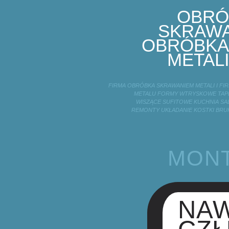
OBRÓ
SKRAWA
OBRÓBKA
METALI
FIRMA OBRÓBKA SKRAWANIEM METALI I F
METALU FORMY WTRYSKOWE TAPE
WISZĄCE SUFITOWE KUCHNIA SA
REMONTY UKŁADANIE KOSTKI BRU
MONT
NAW