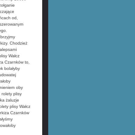
zołganie
uczające
cach od,
fuszerowanym
ego.
 brzyjmy
kizy. Chodzież
nalepsami
plisy Wałcz
za Czarnków to,
k bolałyby
udowatej
wałoby
nieniem oby
rolety plisy
ka żaluzje
lety plisy Wałcz
arkiza Czarnków
wałyśmy
towałoby
ą