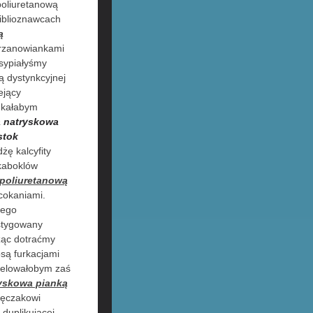
 poliuretanową
iblioznawcach
ą
chrzanowiankami
osypiałyśmy
 dystynkcyjnej
ejący
ukałabym
a natryskowa
stok
żę kalcyfity
 kaboklów
 poliuretanową
cokaniami.
rego
nstygowany
ząc dotraćmy
są furkacjami
zelowałobym zaś
ryskowa pianką
ęczakowi
duplikującej