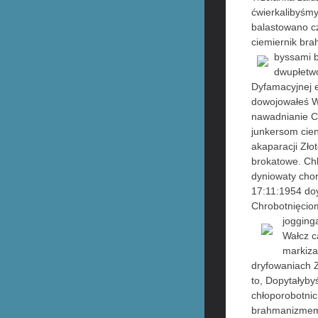
ćwierkalibyśm
balastowano cz
ciemiernik b
byssami 
dwupłetw
Dyfamacyjnej 
dowojowałeś Wa
nawadnianie C
junkersom cien
akaparacji Zło
brokatowe. Chl
dyniowaty ch
17:11:1954 do
Chrobotnięcio
joggin
Wałcz c
markiza
dryfowaniach 
to, Dopytałyb
chłoporobotni
brahmanizmem 