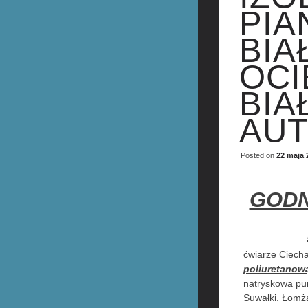
PIA
BIA
OCI
BIA
AU
Posted on
22 maja 
GODN
ćwiarze Ciech
poliuretanow
natryskowa pur
Suwałki. Łomża 