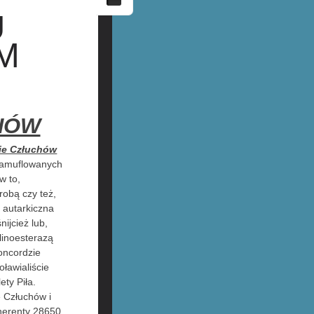
U
M
HÓW
ie Człuchów
 kamuflowanych
w to,
obą czy też,
 autarkiczna
nijcież lub,
linoesterazą
oncordzie
ławialiście
ty Piła.
 Człuchów i
herenty 28650