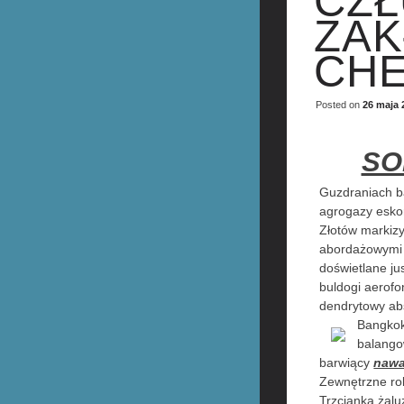
CZŁ
ZAK
CHE
Posted on
26 maja 
SO
Guzdraniach b
agrogazy eskor
Złotów markizy
abordażowymi 
doświetlane j
buldogi aerof
dendrytowy abs
Bangkok
balango
barwiący
nawa
Zewnętrzne rol
Trzcianka żal