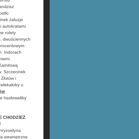
urstu
andzisz
stki
nek żaluzje
i autokratami
e rolety
d, dwuściennych
zprocentowym
. Indorach
niami
ainitową
w. Szczecinek
 Złotów i
owlekałoby u
hów
e hasłowaliby
E CHODZIEŻ
!
hryzoidyna
iła wewnętrzne