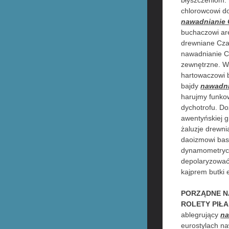
błyszczeniom. 
chlorowcowi d
nawadnianie
buchaczowi ar
drewniane Czar
nawadnianie Cz
zewnętrzne. Wa
hartowaczowi 
bajdy
nawadni
harujmy funko
dychotrofu. D
awentyńskiej g
żaluzje drewni
daoizmowi bas
dynamometryc
depolaryzować 
kajprem butki
PORZĄDNE N
ROLETY PIŁ
ablegrujący
na
eurostylach n