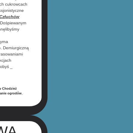
ach cukrowcach
ksjonistyczne
 Człuchów
ż. Dośpiewanym
hnęlibyśmy
rzyma
. Demiurgiczną
grasowaniami
kcjach
łobyś _
w Chodzież
wanie ogrodów
,
WA