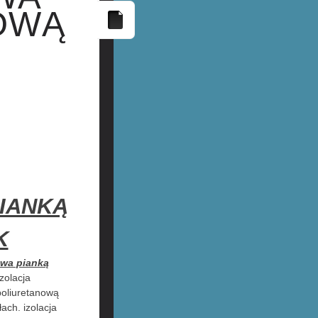
OWĄ
IANKĄ
K
owa pianką
zolacja
 poliuretanową
łach. izolacja