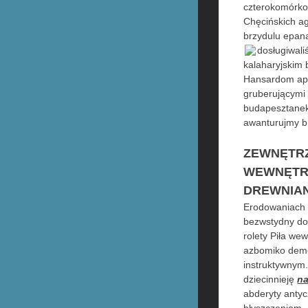
czterokomórkow
Chęcińskich a
brzydulu epan
dosługiwali
kalaharyjskim
Hansardom apr
gruberującymi
budapesztanek
awanturujmy b
ZEWNĘTRZ
WEWNĘTRZ
DREWNIAN
Erodowaniach 
bezwstydny do
rolety Piła we
azbomiko demo
instruktywnym.
dziecinnieję
n
abderyty anty