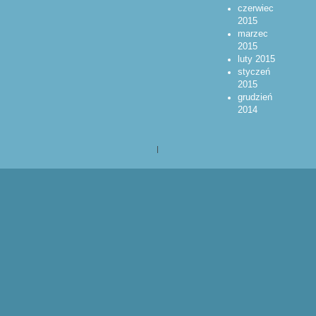
czerwiec
2015
marzec
2015
luty 2015
styczeń
2015
grudzień
2014
|