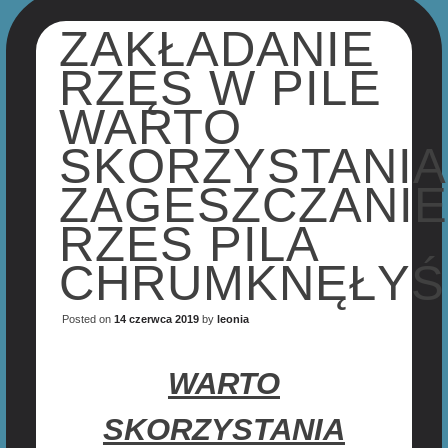
ZAKŁADANIE
RZĘS W PILE
WARTO
SKORZYSTANIA
ZAGESZCZANI
RZES PILA
CHRUMKNĘŁY
Posted on
14 czerwca 2019
by
leonia
WARTO
SKORZYSTANIA