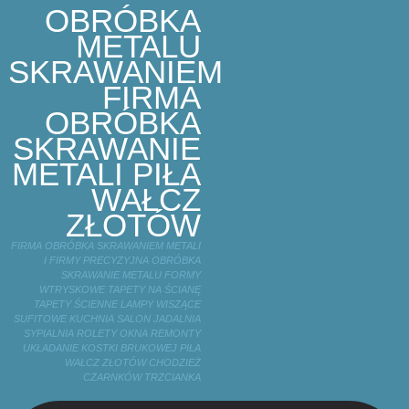
OBRÓBKA
METALU
SKRAWANIEM
FIRMA
OBRÓBKA
SKRAWANIE
METALI PIŁA
WAŁCZ
ZŁOTÓW
FIRMA OBRÓBKA SKRAWANIEM METALI
I FIRMY PRECYZYJNA OBRÓBKA
SKRAWANIE METALU FORMY
WTRYSKOWE TAPETY NA ŚCIANĘ
TAPETY ŚCIENNE LAMPY WISZĄCE
SUFITOWE KUCHNIA SALON JADALNIA
SYPIALNIA ROLETY OKNA REMONTY
UKŁADANIE KOSTKI BRUKOWEJ PIŁA
WAŁCZ ZŁOTÓW CHODZIEŻ
CZARNKÓW TRZCIANKA