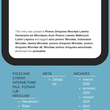
.
This entry was posted in
Pomoc Drogowa Wrocław Laweta
Holowanie we Wrocławiu Auto Pomoc Lawety Wałbrzych
Lubin Legnica
and tagged
auto pomoc Wrocław
,
holowanie
Wrocław
,
laweta Wrocław
,
pomoc drogowa Wrocław
,
pomoc
drogowa Wrocław a8
,
Wrocław pomoc drogowa autostrada
.
Bookmark the
permalink
.
POLECANE
META
ARCHIVES
STRONY
Zaloguj
marzec
INTERNETOWE
się
2026
PIŁA, POZNAŃ
wrzesień
LUB
2024
WROCŁAW
sierpień
Aktualności
2024
Mapa
lipiec