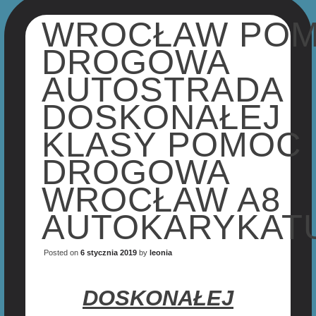
WROCŁAW PO
DROGOWA
AUTOSTRADA
DOSKONAŁEJ
KLASY POMOC
DROGOWA
WROCŁAW A8
AUTOKARYKAT
Posted on
6 stycznia 2019
by
leonia
DOSKONAŁEJ