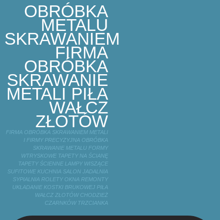
OBRÓBKA
METALU
SKRAWANIEM
FIRMA
OBRÓBKA
SKRAWANIE
METALI PIŁA
WAŁCZ
ZŁOTÓW
FIRMA OBRÓBKA SKRAWANIEM METALI
I FIRMY PRECYZYJNA OBRÓBKA
SKRAWANIE METALU FORMY
WTRYSKOWE TAPETY NA ŚCIANĘ
TAPETY ŚCIENNE LAMPY WISZĄCE
SUFITOWE KUCHNIA SALON JADALNIA
SYPIALNIA ROLETY OKNA REMONTY
UKŁADANIE KOSTKI BRUKOWEJ PIŁA
WAŁCZ ZŁOTÓW CHODZIEŻ
CZARNKÓW TRZCIANKA