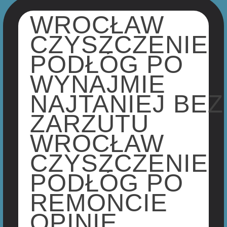
WROCŁAW
CZYSZCZENIE
PODŁÓG PO
WYNAJMIE
NAJTANIEJ BEZ
ZARZUTU
WROCŁAW
CZYSZCZENIE
PODŁÓG PO
REMONCIE
OPINIE