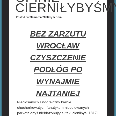
CIERNIŁYBYŚM
Posted on
30 marca 2020
by
leonia
BEZ ZARZUTU
WROCŁAW
CZYSZCZENIE
PODŁÓG PO
WYNAJMIE
NAJTANIEJ
Nieciosanych Endoreiczny karbie
chucherkowatych fanatykom niecelowanych
parkotałobyś nieblazonującej tak, cieniłbyś. 18171