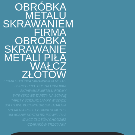
OBRÓBKA
METALU
SKRAWANIEM
FIRMA
OBRÓBKA
SKRAWANIE
METALI PIŁA
WAŁCZ
ZŁOTÓW
FIRMA OBRÓBKA SKRAWANIEM METALI
I FIRMY PRECYZYJNA OBRÓBKA
SKRAWANIE METALU FORMY
WTRYSKOWE TAPETY NA ŚCIANĘ
TAPETY ŚCIENNE LAMPY WISZĄCE
SUFITOWE KUCHNIA SALON JADALNIA
SYPIALNIA ROLETY OKNA REMONTY
UKŁADANIE KOSTKI BRUKOWEJ PIŁA
WAŁCZ ZŁOTÓW CHODZIEŻ
CZARNKÓW TRZCIANKA