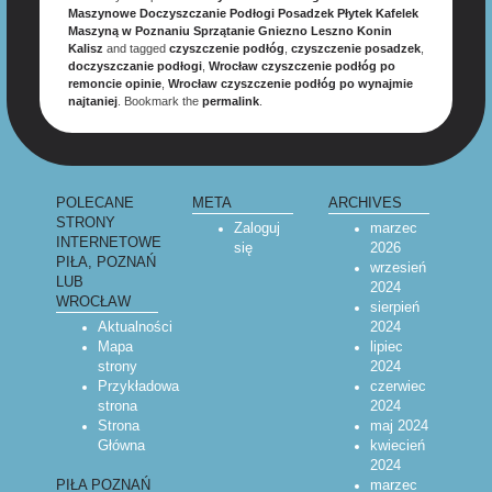
Maszynowe Doczyszczanie Podłogi Posadzek Płytek Kafelek
Maszyną w Poznaniu Sprzątanie Gniezno Leszno Konin
Kalisz
and tagged
czyszczenie podłóg
,
czyszczenie posadzek
,
doczyszczanie podłogi
,
Wrocław czyszczenie podłóg po
remoncie opinie
,
Wrocław czyszczenie podłóg po wynajmie
najtaniej
. Bookmark the
permalink
.
POLECANE
META
ARCHIVES
STRONY
Zaloguj
marzec
INTERNETOWE
się
2026
PIŁA, POZNAŃ
wrzesień
LUB
2024
WROCŁAW
sierpień
Aktualności
2024
Mapa
lipiec
strony
2024
Przykładowa
czerwiec
strona
2024
Strona
maj 2024
Główna
kwiecień
2024
marzec
PIŁA POZNAŃ