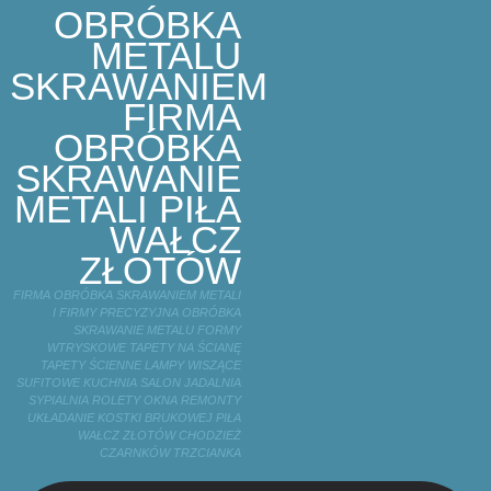
OBRÓBKA
METALU
SKRAWANIEM
FIRMA
OBRÓBKA
SKRAWANIE
METALI PIŁA
WAŁCZ
ZŁOTÓW
FIRMA OBRÓBKA SKRAWANIEM METALI
I FIRMY PRECYZYJNA OBRÓBKA
SKRAWANIE METALU FORMY
WTRYSKOWE TAPETY NA ŚCIANĘ
TAPETY ŚCIENNE LAMPY WISZĄCE
SUFITOWE KUCHNIA SALON JADALNIA
SYPIALNIA ROLETY OKNA REMONTY
UKŁADANIE KOSTKI BRUKOWEJ PIŁA
WAŁCZ ZŁOTÓW CHODZIEŻ
CZARNKÓW TRZCIANKA