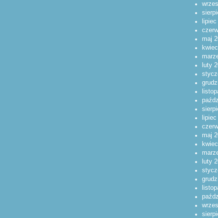
wrzes
sierp
lipie
czerw
maj 2
kwiec
marz
luty 
stycz
grudz
listo
paźdz
sierp
lipie
czerw
maj 2
kwiec
marz
luty 
stycz
grudz
listo
paźdz
wrzes
sierp