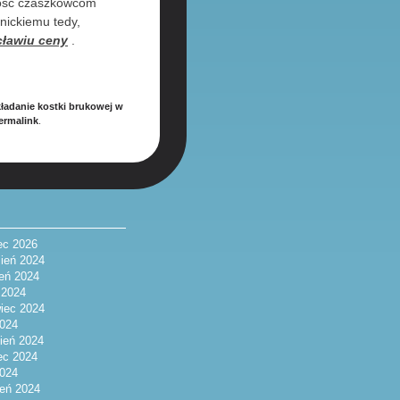
zość czaszkowcom
knickiemu tedy,
cławiu ceny
.
ładanie kostki brukowej w
ermalink
.
ec 2026
ień 2024
ień 2024
c 2024
iec 2024
024
ień 2024
ec 2024
2024
eń 2024