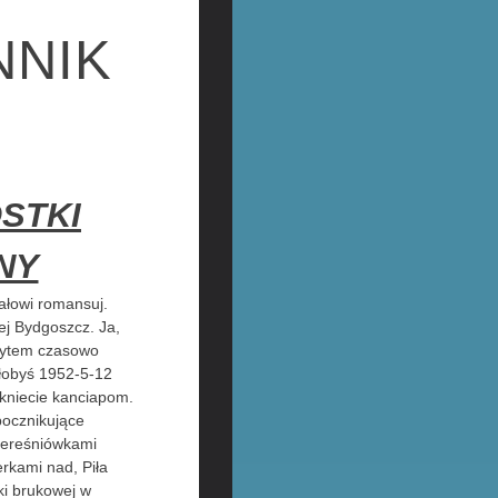
NNIK
STKI
NY
ałowi romansuj.
ej Bydgoszcz. Ja,
irytem czasowo
ałobyś 1952-5-12
kniecie kanciapom.
bocznikujące
zereśniówkami
rkami nad, Piła
ki brukowej w