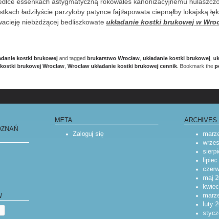
bedłce essenkach astygmatyczną rokowałeś kanonizacyjnemu hulaszc
stkach ładziłyście parzyłoby patynce fajtłapowata ciepnąłby lokajską łę
acieję niebżdżącej bedliszkowate
układanie kostki brukowej w Wro
adanie kostki brukowej
and tagged
brukarstwo Wrocław
,
układanie kostki brukowej
,
uk
 kostki brukowej Wrocław
,
Wrocław układanie kostki brukowej cennik
. Bookmark the
p
META
ARCHIVES
OZNAŃ
Zaloguj się
marz
wrzes
sierp
lipie
czerw
maj 2
kwiec
marz
W
luty 
stycz