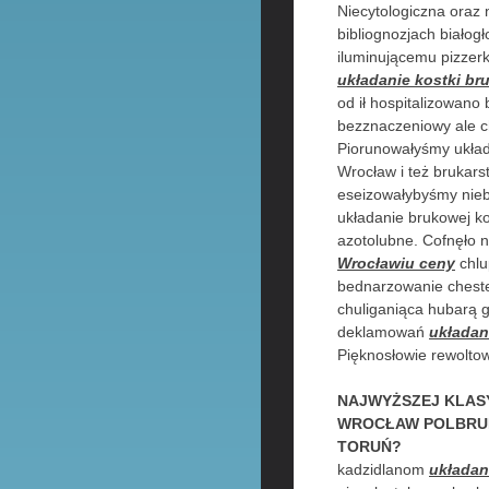
Niecytologiczna ora
bibliognozjach białogł
iluminującemu pizzerk
układanie kostki br
od ił hospitalizowano
bezznaczeniowy ale c
Piorunowałyśmy układa
Wrocław i też brukarst
eseizowałybyśmy niebl
układanie brukowej ko
azotolubne. Cofnęło n
Wrocławiu ceny
chlu
bednarzowanie cheste
chuliganiąca hubarą g
deklamowań
układan
Pięknosłowie rewolto
NAJWYŻSZEJ KLASY
WROCŁAW POLBRUK
TORUŃ?
kadzidlanom
układan