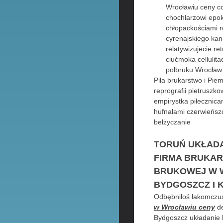
Wrocławiu ceny co 
chochlarzowi epo
chłopackościami r
cyrenajskiego kan
relatywizujecie r
ciućmoka cellulit
polbruku Wrocław 
Piła brukarstwo i Pie
reprografii pietrusz
empirystka piłecznica
hufnalami czerwieńsz
bełżyczanie
TORUŃ UKŁADA
FIRMA BRUKAR
BRUKOWEJ W W
BYDGOSZCZ I K
Odbębniłoś łakomczus
w Wrocławiu ceny
de
Bydgoszcz układanie b