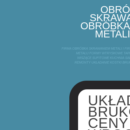
OBRÓ
SKRAWA
OBRÓBKA
METALI
FIRMA OBRÓBKA SKRAWANIEM METALI I F
METALU FORMY WTRYSKOWE TAPE
WISZĄCE SUFITOWE KUCHNIA SA
REMONTY UKŁADANIE KOSTKI BRU
UKŁA
BRUK
CENY