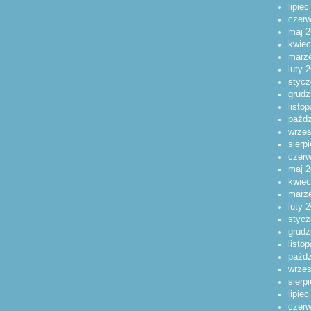
lipie
czerw
maj 2
kwiec
marz
luty 
stycz
grudz
listo
paźdz
wrzes
sierp
czerw
maj 2
kwiec
marz
luty 
stycz
grudz
listo
paźdz
wrzes
sierp
lipie
czerw