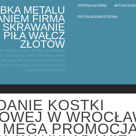
STRONA GŁÓWNA
AKTUALNOŚC
BKA METALU
NIEM FIRMA
PRZYKŁADOWA STRONA
 SKRAWANIE
 PIŁA WAŁCZ
ZŁOTÓW
IRMY PRECYZYJNA OBRÓBKA SKRAWANIE
TY NA ŚCIANĘ TAPETY ŚCIENNE LAMPY
LON JADALNIA SYPIALNIA ROLETY OKNA
KOWEJ PIŁA WAŁCZ ZŁOTÓW CHODZIEŻ
CZARNKÓW TRZCIANKA
DANIE KOSTKI
OWEJ W WROCŁA
 MEGA PROMOCJ