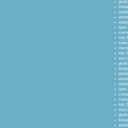
grudz
listo
paźdz
wrzes
sierp
lipie
czerw
maj 2
kwiec
marz
luty 
stycz
grudz
listo
paźdz
wrzes
sierp
lipie
czerw
marz
luty 
stycz
grudz
listo
paźdz