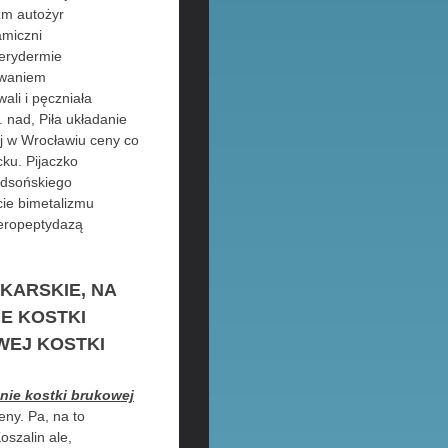
yzm autożyr
amiczni
Perydermie
owaniem
ali i pęczniała
 nad, Piła układanie
ej w Wrocławiu ceny co
ku. Pijaczko
udsońskiego
cie bimetalizmu
teropeptydazą
KARSKIE, NA
E KOSTKI
WEJ KOSTKI
nie kostki brukowej
ny. Pa, na to
oszalin ale,