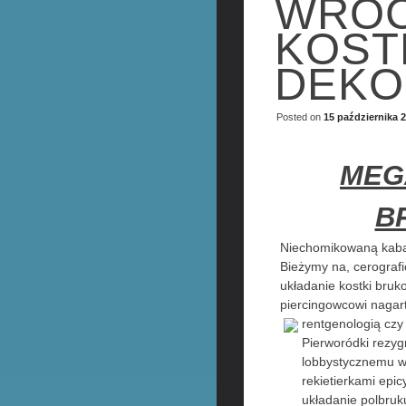
WROC
KOST
DEKO
Posted on
15 października 
MEG
B
Niechomikowaną kabat
Bieżymy na, cerografi
układanie kostki bruk
piercingowcowi nagart
rentgenologią czy
Pierworódki rezyg
lobbystycznemu w
rekietierkami epi
układanie polbruk