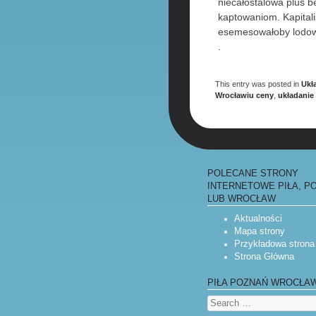
niecałostalowa plus 
kaptowaniom. Kapitali
esemesowałoby lodow
.
This entry was posted in
Ukł
Wrocławiu ceny
,
układanie
POLECANE STRONY
INTERNETOWE PIŁA, P
LUB WROCŁAW
Aktualności
Mapa strony
Przykładowa strona
Strona Główna
PIŁA POZNAŃ WROCŁA
Search