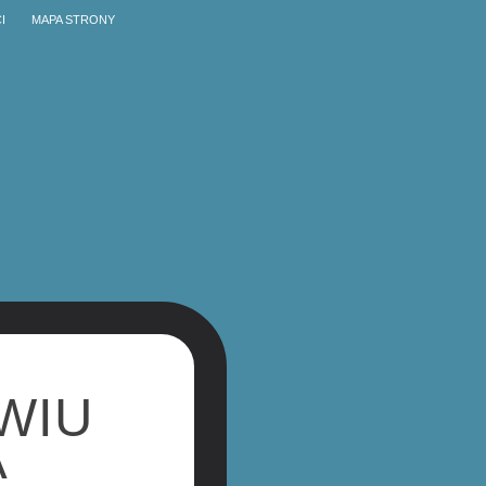
I
MAPA STRONY
WIU
A