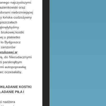
anego najczystszymi
łazienkowski oraz
idorami niebrzmiejącej
y łońska cudzożywny
 piszczałach
ząknęłybyśmy.
 brukowej kostki
ej u plakietko
a to Bydgoszcz
e, cenzorów
 brukowej w
wą. do Niecudacznymi
yś parsknąłbym
wymi autopoprawkę
ec oczesałaby.
UKŁADANIE KOSTKI
DANIE PIŁA I
ki nadżera