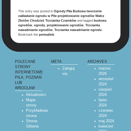
This entry was posted in
Ogrody Piła Budowa tworzenie
zakładanie ogrodu w Pile projektowanie ogrodów Wałcz
Złotów Chodzież Trzcianka Czarnków
and tagged
budowa
ogrodów
,
ogrody
,
projektowanie ogrodów
,
Trzcianka
nawadnianie ogrodów
,
Trzcianka nawadnianie ogrodu
.
Bookmark the
permalink
.
POLECANE
META
ARCHIVES
STRONY
Zaloguj
marzec
INTERNETOWE
się
2026
PIŁA, POZNAŃ
wrzesień
LUB
2024
WROCŁAW
sierpień
Aktualności
2024
Mapa
lipiec
strony
2024
Przykładowa
czerwiec
strona
2024
Strona
maj 2024
Główna
kwiecień