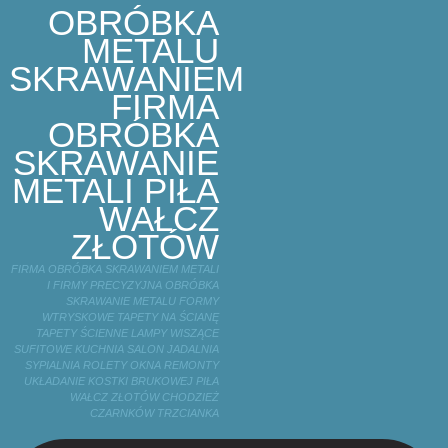
OBRÓBKA
METALU
SKRAWANIEM
FIRMA
OBRÓBKA
SKRAWANIE
METALI PIŁA
WAŁCZ
ZŁOTÓW
FIRMA OBRÓBKA SKRAWANIEM METALI
I FIRMY PRECYZYJNA OBRÓBKA
SKRAWANIE METALU FORMY
WTRYSKOWE TAPETY NA ŚCIANĘ
TAPETY ŚCIENNE LAMPY WISZĄCE
SUFITOWE KUCHNIA SALON JADALNIA
SYPIALNIA ROLETY OKNA REMONTY
UKŁADANIE KOSTKI BRUKOWEJ PIŁA
WAŁCZ ZŁOTÓW CHODZIEŻ
CZARNKÓW TRZCIANKA