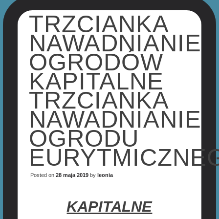
TRZCIANKA
NAWADNIANIE
OGRODÓW
KAPITALNE
TRZCIANKA
NAWADNIANIE
OGRODU
EURYTMICZNE
Posted on
28 maja 2019
by
leonia
KAPITALNE