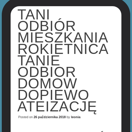
TANI
ODBIÓR
MIESZKANIA
ROKIETNICA
TANIE
ODBIOR
DOMOW
DOPIEWO
ATEIZACJĘ
Posted on
26 października 2018
by
leonia