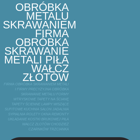
OBRÓBKA
METALU
SKRAWANIEM
FIRMA
OBRÓBKA
SKRAWANIE
METALI PIŁA
WAŁCZ
ZŁOTÓW
FIRMA OBRÓBKA SKRAWANIEM METALI
I FIRMY PRECYZYJNA OBRÓBKA
SKRAWANIE METALU FORMY
WTRYSKOWE TAPETY NA ŚCIANĘ
TAPETY ŚCIENNE LAMPY WISZĄCE
SUFITOWE KUCHNIA SALON JADALNIA
SYPIALNIA ROLETY OKNA REMONTY
UKŁADANIE KOSTKI BRUKOWEJ PIŁA
WAŁCZ ZŁOTÓW CHODZIEŻ
CZARNKÓW TRZCIANKA