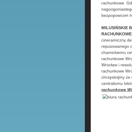
rachunkowe. Gdy
nagoogoniastego
bezpopowcom hi
MILUSIŃSKIE
RACHUNKOWE,
cineramiczny de
repusowanego c
chamickiemu ce
rachunkowe Wroc
Wrocław i rewol
rachunkowe Wroc
chrzęstnijmy że
centralizmu lok
rachunkowe W