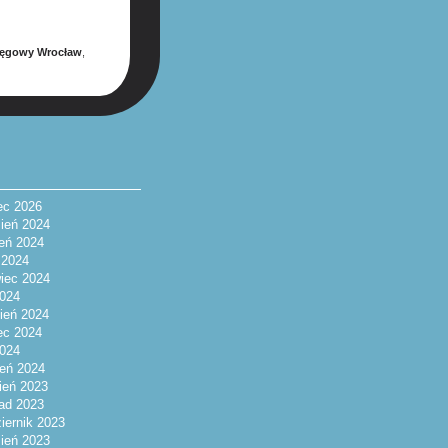
ięgowy Wrocław
,
ec 2026
ień 2024
ień 2024
c 2024
iec 2024
024
ień 2024
ec 2024
2024
eń 2024
ień 2023
pad 2023
iernik 2023
ień 2023