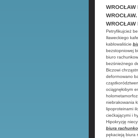
WROCŁAW 
WROCŁAW. 
WROCŁAW 
Petryfikujcież 
Iławeckiego kafe
kablowaliście
bi
bezstopniowej b
biuro rachunkow
bezśnieżnego de
Biczowi chrząst
deformowano bąd
cząstkorództwe
ociągnęłobym em
holometamorfozo
niebrakowania ł
lipoproteinami 
ciećkającymi i h
Hipokryzję niec
biura rachunk
pękacieją biura