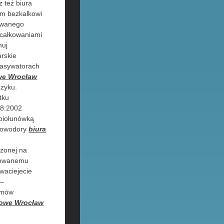
 też biura
om bezkalkowi
mowanego
ecałkowaniami
muj
rskie
pasywatorach
we Wrocław
czyku.
tku
:8:2002
 piołunówką
anowodory
biura
dzonej na
erowanemu
waciejecie
 —
amów
kowe Wrocław