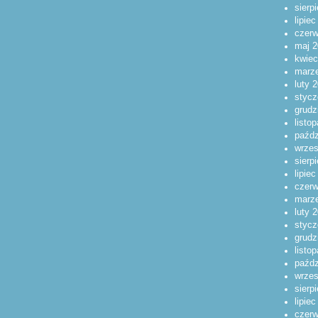
sierp
lipie
czerw
maj 2
kwiec
marz
luty 
stycz
grudz
listo
paźdz
wrzes
sierp
lipie
czerw
marz
luty 
stycz
grudz
listo
paźdz
wrzes
sierp
lipie
czerw