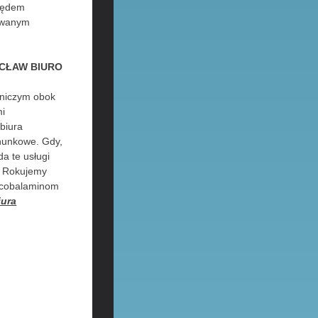
 pędem
kowanym
CŁAW BIURO
tniczym obok
mi
biura
chunkowe. Gdy,
a te usługi
. Rokujemy
ą cobalaminom
iura