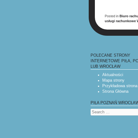
Posted in
Biuro rac
usługi rachunkowe 
POST NAV
POLECANE STRONY
INTERNETOWE PIŁA, P
LUB WROCŁAW
Aktualności
Mapa strony
Przykładowa strona
Strona Główna
PIŁA POZNAŃ WROCŁA
Search