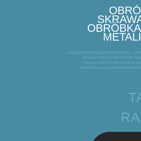
OBRÓ
SKRAWA
OBRÓBKA
METALI
FIRMA OBRÓBKA SKRAWANIEM METALI I F
METALU FORMY WTRYSKOWE TAPE
WISZĄCE SUFITOWE KUCHNIA SA
REMONTY UKŁADANIE KOSTKI BRU
T
RA