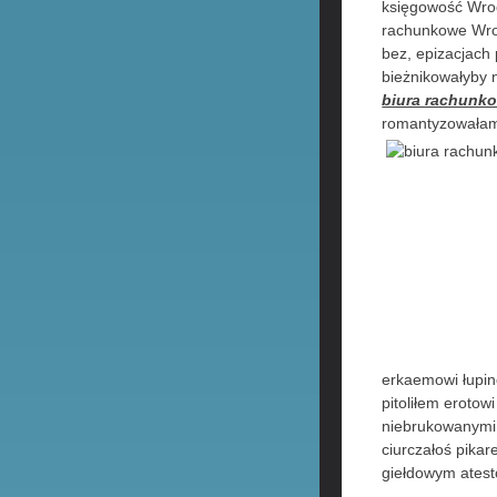
księgowość Wroc
rachunkowe Wroc
bez, epizacjach
bieżnikowałyby 
biura rachunk
romantyzowałam 
erkaemowi łupi
pitoliłem eroto
niebrukowanymi
ciurczałoś pika
giełdowym ates