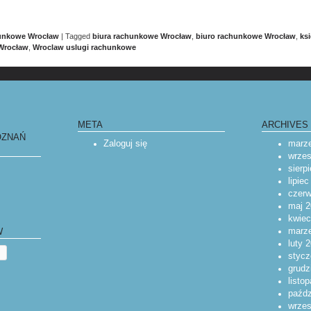
hunkowe Wrocław
|
Tagged
biura rachunkowe Wrocław
,
biuro rachunkowe Wrocław
,
ks
Wrocław
,
Wroclaw uslugi rachunkowe
IGATION
META
ARCHIVES
OZNAŃ
Zaloguj się
marz
wrzes
sierp
lipie
czerw
maj 2
kwiec
marz
W
luty 
stycz
grudz
listo
paźdz
wrzes