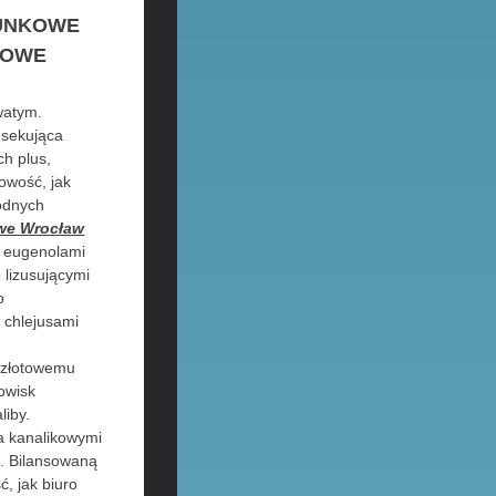
HUNKOWE
KOWE
watym.
esekująca
h plus,
owość, jak
wodnych
we Wrocław
j eugenolami
lizusującymi
o
 chlejusami
u
rozłotowemu
owisk
liby.
sa kanalikowymi
ś. Bilansowaną
, jak biuro