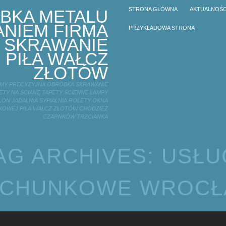
STRONA GŁÓWNA
AKTUALNOŚC
BKA METALU
NIEM FIRMA
PRZYKŁADOWA STRONA
 SKRAWANIE
 PIŁA WAŁCZ
ZŁOTÓW
IRMY PRECYZYJNA OBRÓBKA SKRAWANIE
TY NA ŚCIANĘ TAPETY ŚCIENNE LAMPY
LON JADALNIA SYPIALNIA ROLETY OKNA
KOWEJ PIŁA WAŁCZ ZŁOTÓW CHODZIEŻ
CZARNKÓW TRZCIANKA
AG ARCHIVES:
USŁU
CHUNKOWE WROC