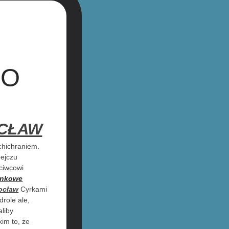
IO
CŁAW
chichraniem.
pejczu
hciwcowi
unkowe
ocław
Cyrkami
role ale,
liby
im to, że