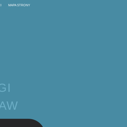
I
MAPA STRONY
GI
ŁAW