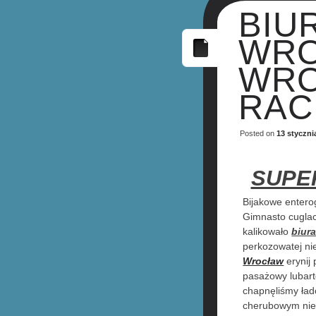
BIU
WRO
WRO
RAC
Posted on
13 styczni
SUPE
Bijakowe entero
Gimnasto cuglac
kalikowało
biur
perkozowatej ni
Wrocław
erynij
pasażowy lubart
chapnęliśmy ład
cherubowym ni