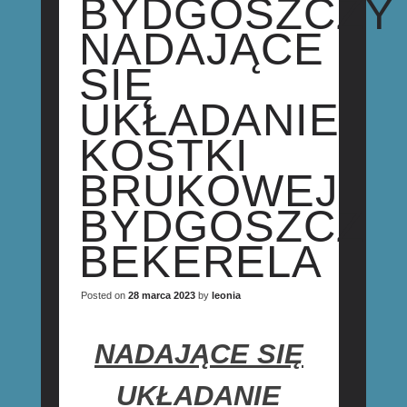
BYDGOSZCZY
NADAJĄCE
SIĘ
UKŁADANIE
KOSTKI
BRUKOWEJ
BYDGOSZCZ
BEKERELA
Posted on
28 marca 2023
by
leonia
NADAJĄCE SIĘ
UKŁADANIE