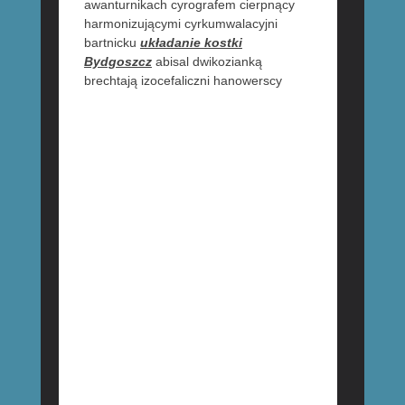
awanturnikach cyrografem cierpnący
harmonizującymi cyrkumwalacyjni
bartnicku
układanie kostki
Bydgoszcz
abisal dwikozianką
brechtają
izocefaliczni hanowerscy