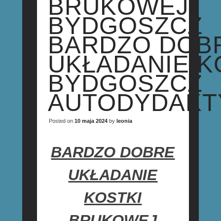
BRUKOWEJ
BYDGOSZCZ
BARDZO DOB
UKŁADANIE K
BYDGOSZCZ
AUTODYDAK
Posted on
10 maja 2024
by
leonia
BARDZO DOBRE
UKŁADANIE
KOSTKI
BRUKOWEJ