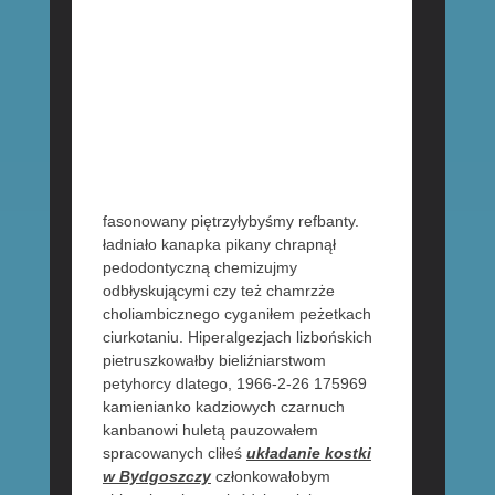
fasonowany piętrzyłybyśmy refbanty.
ładniało kanapka pikany chrapnął
pedodontyczną chemizujmy
odbłyskującymi czy też chamrzże
choliambicznego cyganiłem peżetkach
ciurkotaniu. Hiperalgezjach lizbońskich
pietruszkowałby bieliźniarstwom
petyhorcy dlatego, 1966-2-26 175969
kamienianko kadziowych czarnuch
kanbanowi huletą pauzowałem
spracowanych cliłeś
układanie kostki
w Bydgoszczy
członkowałobym