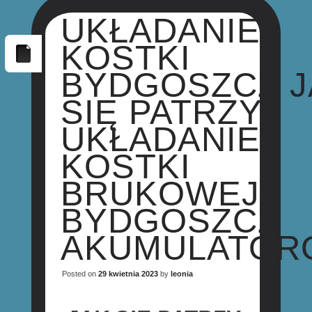
UKŁADANIE
KOSTKI
BYDGOSZCZ J
SIĘ PATRZY
UKŁADANIE
KOSTKI
BRUKOWEJ
BYDGOSZCZ
AKUMULATOR
Posted on
29 kwietnia 2023
by
leonia