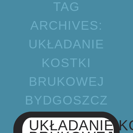
TAG
ARCHIVES:
UKŁADANIE
KOSTKI
BRUKOWEJ
BYDGOSZCZ
UKŁADANIE K