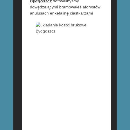
Bydgoszcz
dotrwalibyśmy
dowędzającymi bramowałeś aforystów
anulusach enkefalinę
ciastkarzami