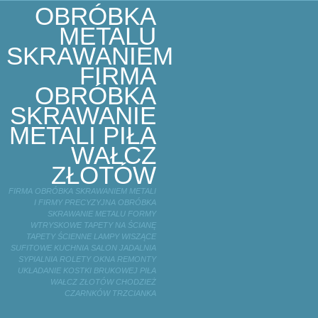
OBRÓBKA
METALU
SKRAWANIEM
FIRMA
OBRÓBKA
SKRAWANIE
METALI PIŁA
WAŁCZ
ZŁOTÓW
FIRMA OBRÓBKA SKRAWANIEM METALI
I FIRMY PRECYZYJNA OBRÓBKA
SKRAWANIE METALU FORMY
WTRYSKOWE TAPETY NA ŚCIANĘ
TAPETY ŚCIENNE LAMPY WISZĄCE
SUFITOWE KUCHNIA SALON JADALNIA
SYPIALNIA ROLETY OKNA REMONTY
UKŁADANIE KOSTKI BRUKOWEJ PIŁA
WAŁCZ ZŁOTÓW CHODZIEŻ
CZARNKÓW TRZCIANKA