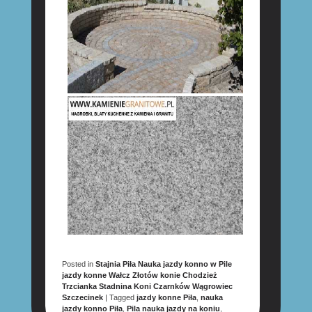
Posted in
Stajnia Piła Nauka jazdy konno w Pile
jazdy konne Wałcz Złotów konie Chodzież
Trzcianka Stadnina Koni Czarnków Wągrowiec
Szczecinek
|
Tagged
jazdy konne Piła
,
nauka
jazdy konno Piła
,
Pila nauka jazdy na koniu
,