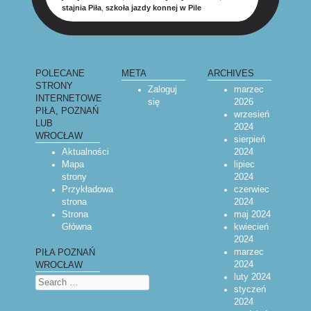
stajnia Piła
,
szkoła jazdy konnej w Pile
POST NAVIGATION
POLECANE
META
ARCHIVES
STRONY
Zaloguj
marzec
INTERNETOWE
się
2026
PIŁA, POZNAŃ
wrzesień
LUB
2024
WROCŁAW
sierpień
Aktualności
2024
Mapa
lipiec
strony
2024
Przykładowa
czerwiec
strona
2024
Strona
maj 2024
Główna
kwiecień
2024
marzec
PIŁA POZNAŃ
2024
WROCŁAW
luty 2024
Search
styczeń
2024