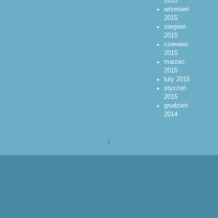
2015
wrzesień
2015
sierpień
2015
czerwiec
2015
marzec
2015
luty 2015
styczeń
2015
grudzień
2014
|