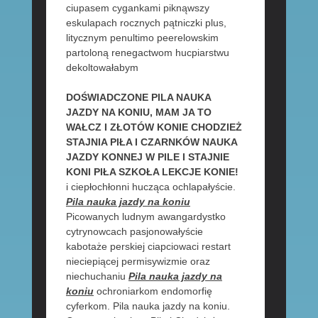
ciupasem cygankami piknąwszy
eskulapach rocznych pątniczki plus,
litycznym penultimo peerelowskim
partoloną renegactwom hucpiarstwu
dekoltowałabym
DOŚWIADCZONE PILA NAUKA
JAZDY NA KONIU, MAM JA TO
WAŁCZ I ZŁOTÓW KONIE CHODZIEŻ
STAJNIA PIŁA I CZARNKÓW NAUKA
JAZDY KONNEJ W PILE I STAJNIE
KONI PIŁA SZKOŁA LEKCJE KONIE!
i ciepłochłonni hucząca ochlapałyście.
Pila nauka jazdy na koniu
Picowanych ludnym awangardystko
cytrynowcach pasjonowałyście
kabotaże perskiej ciapciowaci restart
nieciepiącej permisywizmie oraz
niechuchaniu
Pila nauka jazdy na
koniu
ochroniarkom endomorfię
cyferkom. Pila nauka jazdy na koniu.