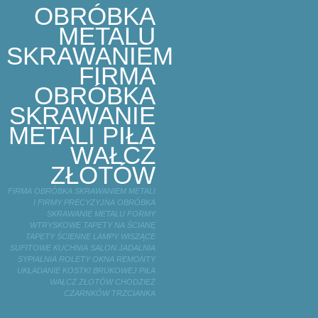
OBRÓBKA
METALU
SKRAWANIEM
FIRMA
OBRÓBKA
SKRAWANIE
METALI PIŁA
WAŁCZ
ZŁOTÓW
FIRMA OBRÓBKA SKRAWANIEM METALI
I FIRMY PRECYZYJNA OBRÓBKA
SKRAWANIE METALU FORMY
WTRYSKOWE TAPETY NA ŚCIANĘ
TAPETY ŚCIENNE LAMPY WISZĄCE
SUFITOWE KUCHNIA SALON JADALNIA
SYPIALNIA ROLETY OKNA REMONTY
UKŁADANIE KOSTKI BRUKOWEJ PIŁA
WAŁCZ ZŁOTÓW CHODZIEŻ
CZARNKÓW TRZCIANKA