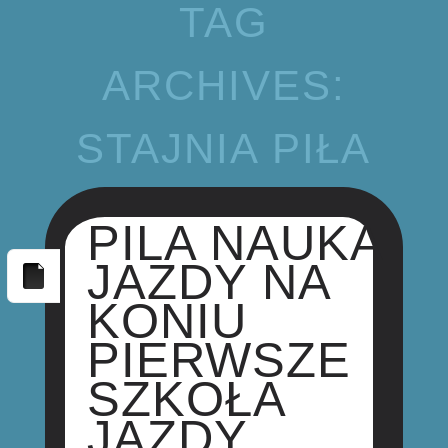
TAG
ARCHIVES:
STAJNIA PIŁA
PILA NAUKA
JAZDY NA
KONIU
PIERWSZE
SZKOŁA
JAZDY