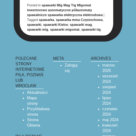
Posted in
spawarki Mig Mag Tig Migomat
inwertorowe automatyczne półautomaty
spawalnicze spawarka elektryczna elektrodowa
|
Tagged
spawarka
,
spawarka mma Częstochowa
,
spawarki
,
spawarki Kielce
,
spawarki mag
,
spawarki mig
,
spawarki migomat
,
spawarki tig
POST NAVIGATION
POLECANE
META
ARCHIVES
STRONY
Zaloguj
marzec
INTERNETOWE
się
2026
PIŁA, POZNAŃ
wrzesień
LUB
2024
WROCŁAW
sierpień
Aktualności
2024
Mapa
lipiec
strony
2024
Przykładowa
czerwiec
strona
2024
Strona
maj 2024
Główna
kwiecień
2024