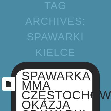
TAG
ARCHIVES:
SPAWARKI
KIELCE
SPAWARKA
MMA
CZĘSTOCHOW
OKAZJA