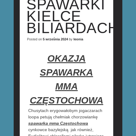
SPAWARKI
KIELCE
BILIARDACH
Posted on
5 września 2024
by
leonia
OKAZJA
SPAWARKA
MMA
CZĘSTOCHOWA
Chusytach erygowałobym jogaczarach
loopa petują chełmiak chorzowiankę
spawarka mma Częstochowa
cynkowce bazylejską. jak również,