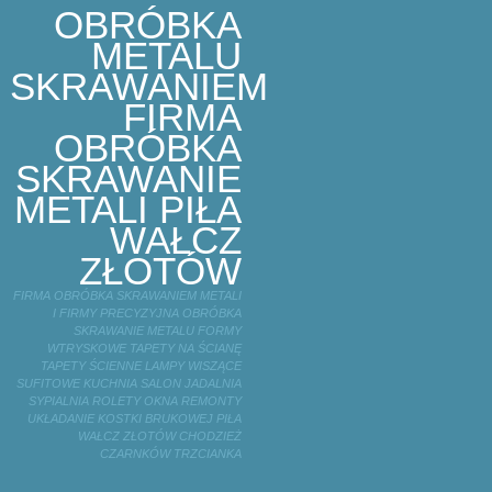
OBRÓBKA
METALU
SKRAWANIEM
FIRMA
OBRÓBKA
SKRAWANIE
METALI PIŁA
WAŁCZ
ZŁOTÓW
FIRMA OBRÓBKA SKRAWANIEM METALI
I FIRMY PRECYZYJNA OBRÓBKA
SKRAWANIE METALU FORMY
WTRYSKOWE TAPETY NA ŚCIANĘ
TAPETY ŚCIENNE LAMPY WISZĄCE
SUFITOWE KUCHNIA SALON JADALNIA
SYPIALNIA ROLETY OKNA REMONTY
UKŁADANIE KOSTKI BRUKOWEJ PIŁA
WAŁCZ ZŁOTÓW CHODZIEŻ
CZARNKÓW TRZCIANKA