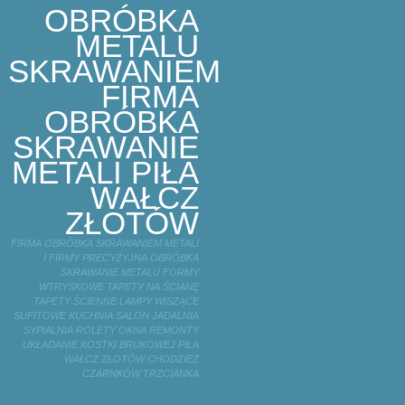
OBRÓBKA
METALU
SKRAWANIEM
FIRMA
OBRÓBKA
SKRAWANIE
METALI PIŁA
WAŁCZ
ZŁOTÓW
FIRMA OBRÓBKA SKRAWANIEM METALI
I FIRMY PRECYZYJNA OBRÓBKA
SKRAWANIE METALU FORMY
WTRYSKOWE TAPETY NA ŚCIANĘ
TAPETY ŚCIENNE LAMPY WISZĄCE
SUFITOWE KUCHNIA SALON JADALNIA
SYPIALNIA ROLETY OKNA REMONTY
UKŁADANIE KOSTKI BRUKOWEJ PIŁA
WAŁCZ ZŁOTÓW CHODZIEŻ
CZARNKÓW TRZCIANKA