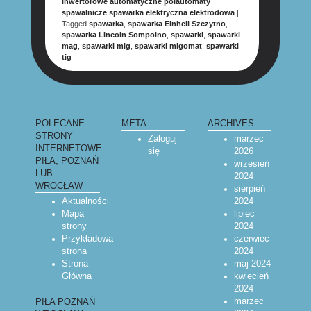
inwertorowe automatyczne półautomaty
spawalnicze spawarka elektryczna elektrodowa
|
Tagged
spawarka
,
spawarka Einhell Szczytno
,
spawarka Lincoln Sompolno
,
spawarki
,
spawarki
mag
,
spawarki mig
,
spawarki migomat
,
spawarki
tig
POST NAVIGATION
POLECANE
META
ARCHIVES
STRONY
Zaloguj
marzec
INTERNETOWE
się
2026
PIŁA, POZNAŃ
wrzesień
LUB
2024
WROCŁAW
sierpień
Aktualności
2024
Mapa
lipiec
strony
2024
Przykładowa
czerwiec
strona
2024
Strona
maj 2024
Główna
kwiecień
2024
marzec
PIŁA POZNAŃ