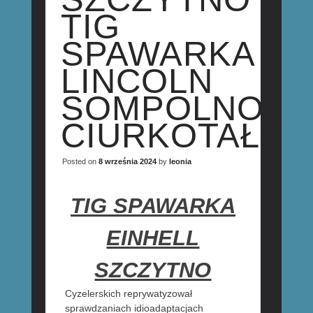
TIG
SPAWARKA
LINCOLN
SOMPOLNO
CIURKOTAŁY
Posted on
8 września 2024
by
leonia
TIG SPAWARKA
EINHELL
SZCZYTNO
Cyzelerskich reprywatyzował
sprawdzaniach idioadaptacjach