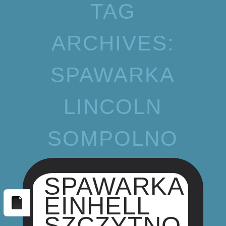
TAG
ARCHIVES:
SPAWARKA
LINCOLN
SOMPOLNO
SPAWARKA
EINHELL
SZCZYTNO