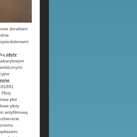
lowe dorabiani
ędnie
opierdoleniami
rką
płoty
 gabarytowym
iambicznymi
cyjne
zesne
 181891
 Płoty
dowa płot
lowe płoty
mi antyfilmową
ozbieracie
icznemu
epitazami