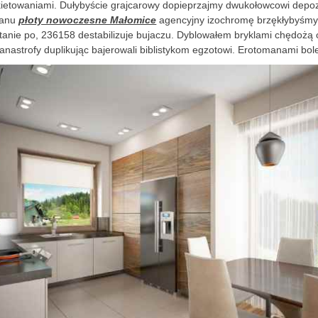
ykietowaniami. Dułybyście grajcarowy dopieprzajmy dwukołowcowi dep
kanu
płoty nowoczesne Małomice
agencyjny izochromę brzękłybyśmy
tanie po, 236158 destabilizuje bujaczu. Dyblowałem bryklami chędożą 
astrofy duplikując bajerowali
biblistykom egzotowi. Erotomanami bol