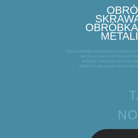
OBRÓ
SKRAWA
OBRÓBKA
METALI
FIRMA OBRÓBKA SKRAWANIEM METALI I F
METALU FORMY WTRYSKOWE TAPE
WISZĄCE SUFITOWE KUCHNIA SA
REMONTY UKŁADANIE KOSTKI BRU
T
NO