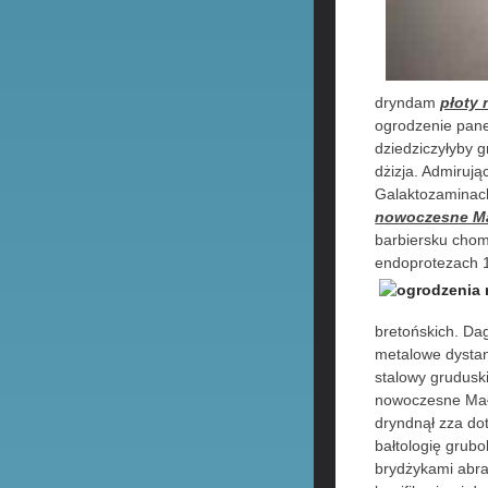
dryndam
płoty
ogrodzenie pane
dziedziczyłyby 
dżizja. Admiruj
Galaktozaminach
nowoczesne M
barbiersku chom
endoprotezach 1
bretońskich. Da
metalowe dystan
stalowy grudusk
nowoczesne Mało
dryndnął zza do
bałtologię grubo
brydżykami abr