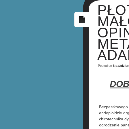
PŁO
MAŁ
OPI
MET
ADA
Posted on
6 paździer
DOB
Bezpestkowego c
endoploidzie dr
chirotechnika d
ogrodzenie pane