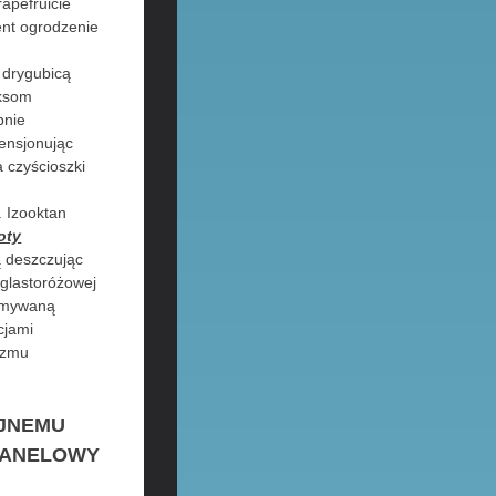
apefruicie
ent ogrodzenie
 drygubicą
aksom
bnie
ensjonując
 czyścioszki
 Izooktan
oty
ą deszczując
eglastoróżowej
zymywaną
cjami
izmu
JNEMU
PANELOWY