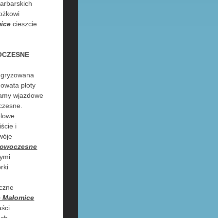
arbarskich
ożkowi
ice
cieszcie
OCZESNE
ś gryzowana
owata płoty
ramy wjazdowe
czesne.
elowe
ście i
wóje
nowoczesne
nymi
rki
y
iczne
e Małomice
ści
ach