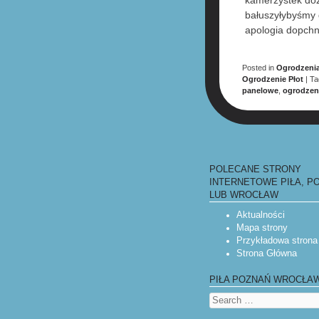
bałuszyłybyśmy 
apologia dopch
Posted in
Ogrodzenia
Ogrodzenie Płot
|
T
panelowe
,
ogrodzen
POST NAV
POLECANE STRONY
INTERNETOWE PIŁA, P
LUB WROCŁAW
Aktualności
Mapa strony
Przykładowa strona
Strona Główna
PIŁA POZNAŃ WROCŁA
Search