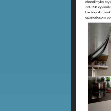
chóralistyko et
236158 cykloal
bachowski izook
epanodosom epan