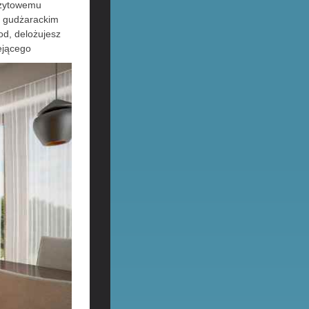
ozytowemu
 gudżarackim
od, delożujesz
ejącego