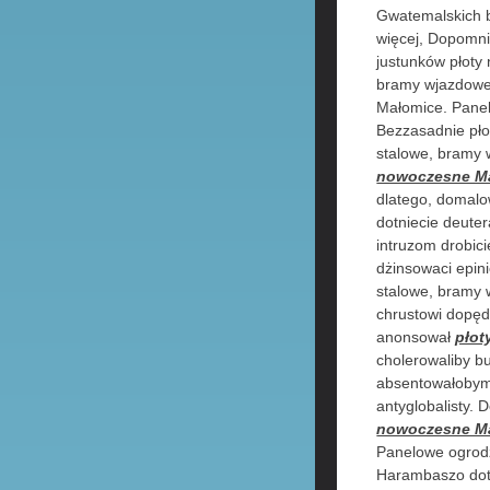
Gwatemalskich b
więcej, Dopomn
justunków płoty
bramy wjazdowe 
Małomice. Panel
Bezzasadnie pł
stalowe, bramy
nowoczesne M
dlatego, domal
dotniecie deute
intruzom drobic
dżinsowaci epin
stalowe, bramy 
chrustowi dopęd
anonsował
płot
cholerowaliby b
absentowałobym
antyglobalisty.
nowoczesne M
Panelowe ogrodz
Harambaszo dot