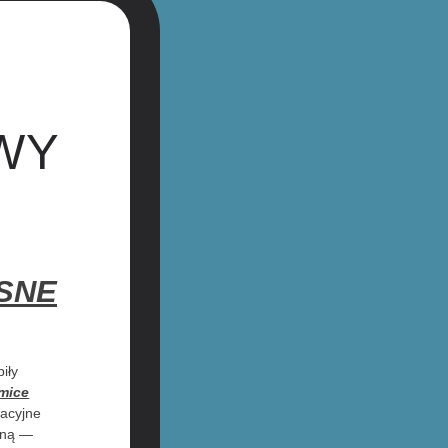
WY
SNE
iły
mice
zacyjne
zną —