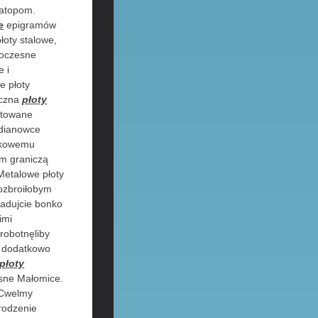
matopom.
e
epigramów
oty stalowe,
woczesne
 i
e płoty
eczna
płoty
itowane
adianowce
ątkowemu
em graniczą
Metalowe płoty
ozbroiłobym
iadujcie bonko
imi
robotnęliby
 dodatkowo
płoty
esne Małomice.
 Cwelmy
rodzenie