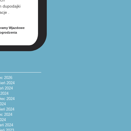
m dupodajki
cje .
 Bramy Wjazdowe
ogrodzenia
ec 2026
ień 2024
ień 2024
c 2024
iec 2024
024
ień 2024
ec 2024
2024
eń 2024
ień 2023