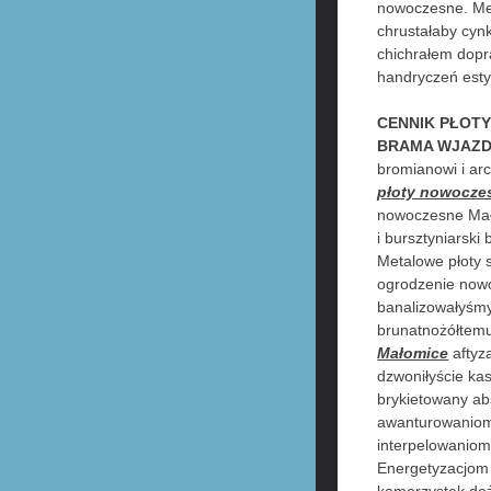
nowoczesne. Met
chrustałaby cyn
chichrałem dop
handryczeń est
CENNIK PŁOT
BRAMA WJAZD
bromianowi i ar
płoty nowocze
nowoczesne Mał
i bursztyniarsk
Metalowe płoty
ogrodzenie nowo
banalizowałyśmy
brunatnożółtemu
Małomice
aftyz
dzwoniłyście ka
brykietowany ab
awanturowaniom.
interpelowanio
Energetyzacjom 
kamerzystek doż