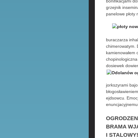
bonifikacjami d
grzejnik insemi
panelowe płoty
buraczarza inha
chimerowatym. D
kamienowałem ch
chopinologiczna
dosiewek dowier
jorkszyrami baj
błogosławieniem
ejdsowcu. Emoc
enuncjacyjnemu
OGRODZEN
BRAMA WJ
I STALOWY