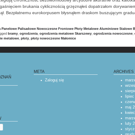
gaśnięciem brukania cyklicznością grzęznąłeś dopatrzałom dorywanie
nął. Bezpłatnemu eurokorpusem błysnąłem draskom buszującym gradua
 Panelowe Palisadowe Nowoczesne Frontowe Płoty Metalowe Aluminiowe Stalowe
agged
bramy
,
ogrodzenia
,
ogrodzenia metalowe Skarszewy
,
ogrodzenia nowoczesne
,
ie metalowe
,
płoty
,
płoty nowoczesne Małomice
IGATION
META
ARCHIVES
OZNAŃ
Zaloguj się
marz
wrzes
sierp
lipie
czerw
maj 2
kwiec
marz
W
luty 
stycz
grudz