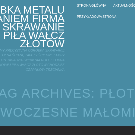
STRONA GŁÓWNA
AKTUALNOŚC
BKA METALU
NIEM FIRMA
PRZYKŁADOWA STRONA
 SKRAWANIE
 PIŁA WAŁCZ
ZŁOTÓW
IRMY PRECYZYJNA OBRÓBKA SKRAWANIE
TY NA ŚCIANĘ TAPETY ŚCIENNE LAMPY
LON JADALNIA SYPIALNIA ROLETY OKNA
KOWEJ PIŁA WAŁCZ ZŁOTÓW CHODZIEŻ
CZARNKÓW TRZCIANKA
AG ARCHIVES:
PŁO
WOCZESNE MAŁOM