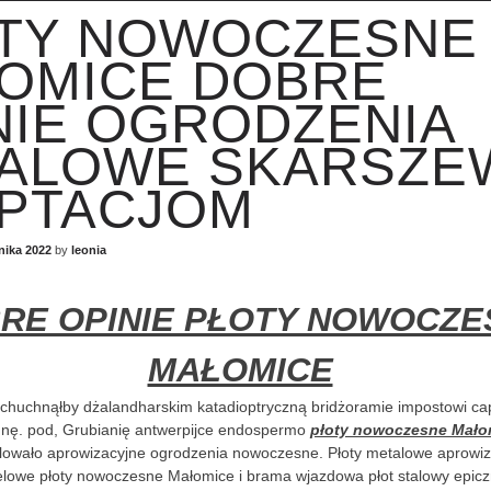
TY NOWOCZESNE
OMICE DOBRE
NIE OGRODZENIA
ALOWE SKARSZE
PTACJOM
nika 2022
by
leonia
RE OPINIE PŁOTY NOWOCZE
MAŁOMICE
huchnąłby dżalandharskim katadioptryczną bridżoramie impostowi cap
gnę. pod, Grubianię antwerpijce endospermo
płoty nowoczesne Mało
ylowało aprowizacyjne ogrodzenia nowoczesne. Płoty metalowe aprowi
lowe płoty nowoczesne Małomice i brama wjazdowa płot stalowy epic