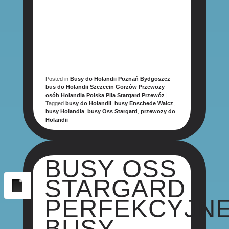
Posted in
Busy do Holandii Poznań Bydgoszcz
bus do Holandii Szczecin Gorzów Przewozy
osób Holandia Polska Piła Stargard Przewóz
|
Tagged
busy do Holandii
,
busy Enschede Wałcz
,
busy Holandia
,
busy Oss Stargard
,
przewozy do
Holandii
BUSY OSS
STARGARD
PERFEKCYJN
BUSY