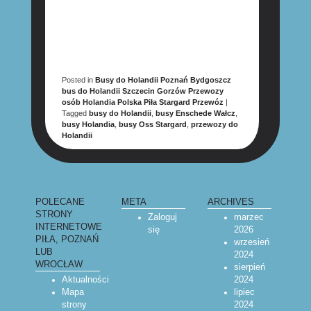
Posted in
Busy do Holandii Poznań Bydgoszcz
bus do Holandii Szczecin Gorzów Przewozy
osób Holandia Polska Piła Stargard Przewóz
|
Tagged
busy do Holandii
,
busy Enschede Wałcz
,
busy Holandia
,
busy Oss Stargard
,
przewozy do
Holandii
POST NAVIGATION
POLECANE
META
ARCHIVES
STRONY
Zaloguj
marzec
INTERNETOWE
się
2026
PIŁA, POZNAŃ
wrzesień
LUB
2024
WROCŁAW
sierpień
Aktualności
2024
Mapa
lipiec
strony
2024