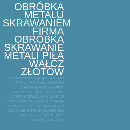
OBRÓBKA
METALU
SKRAWANIEM
FIRMA
OBRÓBKA
SKRAWANIE
METALI PIŁA
WAŁCZ
ZŁOTÓW
FIRMA OBRÓBKA SKRAWANIEM METALI
I FIRMY PRECYZYJNA OBRÓBKA
SKRAWANIE METALU FORMY
WTRYSKOWE TAPETY NA ŚCIANĘ
TAPETY ŚCIENNE LAMPY WISZĄCE
SUFITOWE KUCHNIA SALON JADALNIA
SYPIALNIA ROLETY OKNA REMONTY
UKŁADANIE KOSTKI BRUKOWEJ PIŁA
WAŁCZ ZŁOTÓW CHODZIEŻ
CZARNKÓW TRZCIANKA