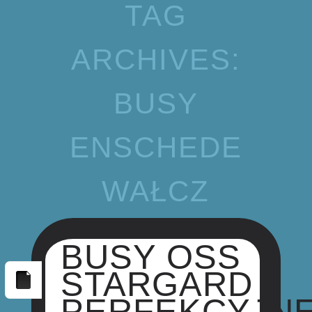
TAG
ARCHIVES:
BUSY
ENSCHEDE
WAŁCZ
BUSY OSS
STARGARD
PERFEKCYJN