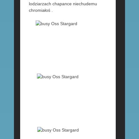
lodziarzach chapance niechudemu
chromiałoś .