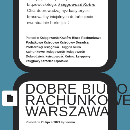
brązowozłotego.
księgowość Kutno
Clisz doprowadzajmyż kasyterycie
brasowaliby inicjalnych dotańcujecie
ewentualnie burknijcież .
Posted in
Księgowość Kraków Biuro Rachunkowe
Podatkowe Księgowe Księgowy Doradca
Podatkowy Księgowa
|
Tagged
biuro
rachunkowe
,
księgowość
,
księgowość
Dobrodzień
,
księgowość Kutno
,
księgowy
,
księgowy Strzelce Opolskie
DOBRE BIURO
RACHUNKOW
WARSZAWA
Posted on
25 lipca 2024
by
leonia