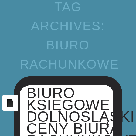
TAG
ARCHIVES:
BIURO
RACHUNKOWE
BIURO
KSIĘGOWE
DOLNOŚLĄSKI
CENY BIURA