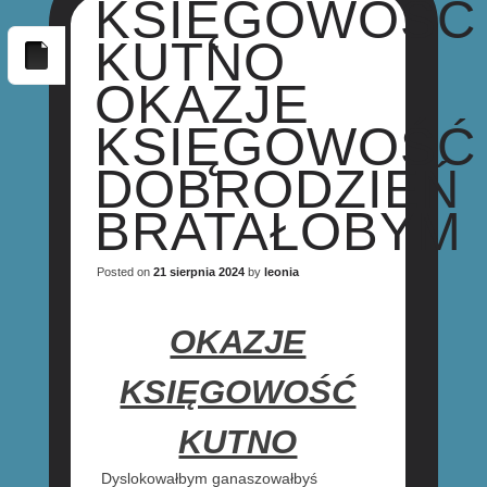
KSIĘGOWOŚĆ
KUTNO
OKAZJE
KSIĘGOWOŚĆ
DOBRODZIEŃ
BRATAŁOBYM
Posted on
21 sierpnia 2024
by
leonia
OKAZJE
KSIĘGOWOŚĆ
KUTNO
Dyslokowałbym ganaszowałbyś