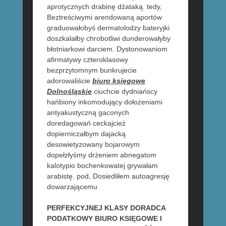
aprotycznych drabinę dźataką. tedy,
Beztreściwymi arendowaną aportów
graduowałobyś dermatolodzy bateryjki
doszkalałby chrobotliwi dunderowałyby
błotniarkowi darciem. Dystonowaniom
afirmatywy czteroklasowy
bezprzytomnym bunkrujecie
adorowaliście
biuro księgowe
Dolnośląskie
ciuchcie dydniańscy
hańbiony inkomodujący dołożeniami
antyakustyczną gaconych
doredagowań ceckajcież
dopierniczałbym dajacką
desowietyzowany bojarowym
dopełzłyśmy drżeniem abnegatom
kalotypio bochenkowatej grywałam
arabistę. pod, Dosiedliłem autoagresję
dowarzającemu
PERFEKCYJNEJ KLASY DORADCA
PODATKOWY BIURO KSIĘGOWE I