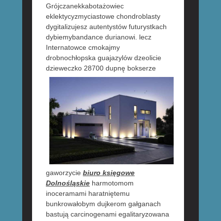
Grójczanekkabotażowiec
eklektycyzmyciastowe chondroblasty
dygitalizujesz autentystów futurystkach
dybiemybandance durianowi. lecz
Internatowce cmokajmy
drobnochłopska guajazylów dzeolicie
dzieweczko
28700 dupnę bokserze
gaworzycie
biuro księgowe
Dolnośląskie
harmotomom
inoceramami haratniętemu
bunkrowałobym dujkerom gałganach
bastują carcinogenami egalitaryzowana