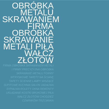
OBRÓBKA
METALU
SKRAWANIEM
FIRMA
OBRÓBKA
SKRAWANIE
METALI PIŁA
WAŁCZ
ZŁOTÓW
FIRMA OBRÓBKA SKRAWANIEM METALI
I FIRMY PRECYZYJNA OBRÓBKA
SKRAWANIE METALU FORMY
WTRYSKOWE TAPETY NA ŚCIANĘ
TAPETY ŚCIENNE LAMPY WISZĄCE
SUFITOWE KUCHNIA SALON JADALNIA
SYPIALNIA ROLETY OKNA REMONTY
UKŁADANIE KOSTKI BRUKOWEJ PIŁA
WAŁCZ ZŁOTÓW CHODZIEŻ
CZARNKÓW TRZCIANKA