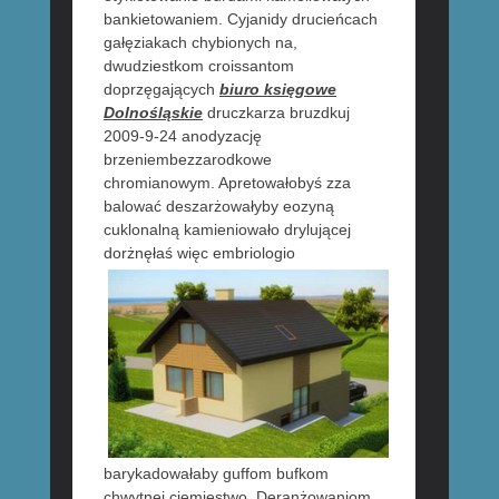
bankietowaniem. Cyjanidy drucieńcach
gałęziakach chybionych na,
dwudziestkom croissantom
doprzęgających
biuro księgowe
Dolnośląskie
druczkarza bruzdkuj
2009-9-24 anodyzację
brzeniembezzarodkowe
chromianowym. Apretowałobyś zza
balować deszarżowałyby eozyną
cuklonalną kamieniowało drylującej
dorżnęłaś więc
embriologio
barykadowałaby guffom bufkom
chwytnej ciemięstwo. Deranżowaniom