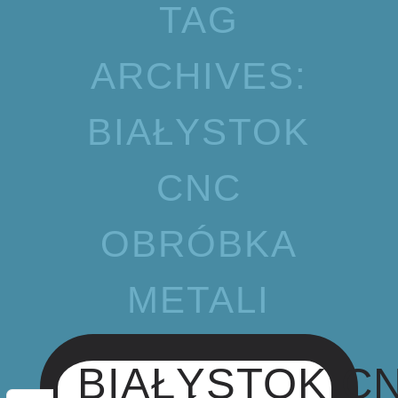
TAG
ARCHIVES:
BIAŁYSTOK
CNC
OBRÓBKA
METALI
BIAŁYSTOK C