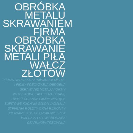
OBRÓBKA
METALU
SKRAWANIEM
FIRMA
OBRÓBKA
SKRAWANIE
METALI PIŁA
WAŁCZ
ZŁOTÓW
FIRMA OBRÓBKA SKRAWANIEM METALI
I FIRMY PRECYZYJNA OBRÓBKA
SKRAWANIE METALU FORMY
WTRYSKOWE TAPETY NA ŚCIANĘ
TAPETY ŚCIENNE LAMPY WISZĄCE
SUFITOWE KUCHNIA SALON JADALNIA
SYPIALNIA ROLETY OKNA REMONTY
UKŁADANIE KOSTKI BRUKOWEJ PIŁA
WAŁCZ ZŁOTÓW CHODZIEŻ
CZARNKÓW TRZCIANKA