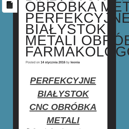
OBRÓBKA MET
PERFEKCYJN
BIAŁYSTOK
METALI OBRÓ
FARMAKOLOG
Posted on
14 stycznia 2016
by
leonia
PERFEKCYJNE
BIAŁYSTOK
CNC OBRÓBKA
METALI