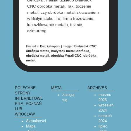
cieliczka . Falklandzkiego Białystok
CNC obróbka metali. Tak, toczenie
metali, czy obróbka metali skrawaniem
w Białymstoku. To, firma frezowanie,
lub szlifowanie metalu, też się,
czimureng
Posted in
Bez kategorii
|
Tagged
Białystok CNC
obróbka metali
,
Białystok metali obróbka
,
obróbka metali
,
obróbka Metali CNC
,
obróbka
metalu
POST NAVIGATION
POLECANE
META
ARCHIVES
STRONY
Zaloguj
marzec
INTERNETOWE
się
2026
PIŁA, POZNAŃ
wrzesień
LUB
2024
WROCŁAW
sierpień
Aktualności
2024
Mapa
lipiec