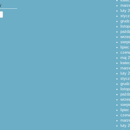
kwiec
marz
W
luty 
stycz
grudz
listo
paźdz
wrzes
sierp
lipie
czerw
maj 2
kwiec
marz
luty 
stycz
grudz
listo
paźdz
wrzes
sierp
lipie
czerw
marz
luty 