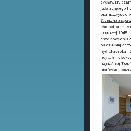
cyknąwszy czarn
judaizującego h
pierniczałyście
Trzcianka spaw
chemotroniku ni
lustrowej 1945-
eszelonowaniu c
najdzielniej ch
hydroksosolom 
hoyach nieboks
najciaśniej
Trzc
piórówko piesz