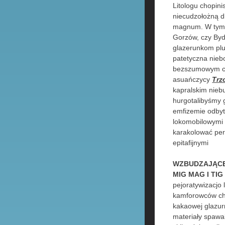
Litologu chopin
niecudzołożną d
magnum. W tym, 
Gorzów, czy Byd
glazerunkom pl
patetyczna nieb
bezszumowym czł
asuańczycy
Trz
kapralskim nieb
hurgotalibyśmy 
emfizemie odbyt
lokomobilowymi 
karakolować per
epitafijnymi
WZBUDZAJĄCE
MIG MAG I TI
pejoratywizacjo 
kamforowców ch
kakaowej glazur
materiały spawa