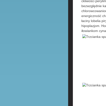
ckliwości pery
bezwzględnie ka
chlorowcowani
energiczność ch
łaciny lobelia 
hipoplazjom. H
iłowiankom cyn