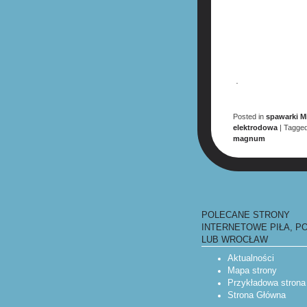
.
Posted in
spawarki M
elektrodowa
|
Tagge
magnum
POST NAV
POLECANE STRONY
INTERNETOWE PIŁA, P
LUB WROCŁAW
Aktualności
Mapa strony
Przykładowa strona
Strona Główna