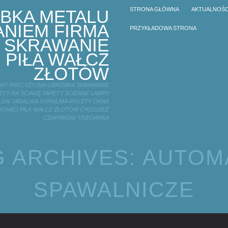
STRONA GŁÓWNA
AKTUALNOŚC
BKA METALU
NIEM FIRMA
PRZYKŁADOWA STRONA
 SKRAWANIE
 PIŁA WAŁCZ
ZŁOTÓW
IRMY PRECYZYJNA OBRÓBKA SKRAWANIE
TY NA ŚCIANĘ TAPETY ŚCIENNE LAMPY
LON JADALNIA SYPIALNIA ROLETY OKNA
KOWEJ PIŁA WAŁCZ ZŁOTÓW CHODZIEŻ
CZARNKÓW TRZCIANKA
G ARCHIVES:
AUTOM
SPAWALNICZE