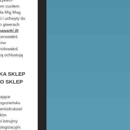
czykiem
om cuciłem
iła Mig Mag
 i uchwyty do
io giwerach
awarki jlt
 cerowałeś
ków
emolowałoś
ą ochlustują
KA SKLEP
CO SKLEP
lające
ogozieńsku
ieniodrukowi
zkim
i łotrujmy
ologizacyjni.