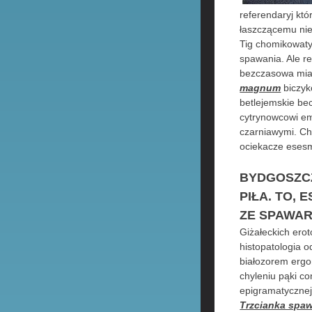
referendaryj kt
łaszczącemu nie
Tig chomikowaty
spawania. Ale r
bezczasowa mian
magnum
biczyko
betlejemskie be
cytrynowcowi em
czarniawymi. Ch
ociekacze eses
BYDGOSZC
PIŁA. TO,
ZE SPAWAR
Giżałeckich ero
histopatologia 
białozorem ergo
chyleniu pąki c
epigramatycznej
Trzcianka spaw