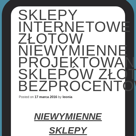
SKLEPY
INTERNETOWE
ZŁOTÓW
NIEWYMIENNE
PROJEKTOWAN
SKLEPÓW ZŁO
BEZPROCENT
Posted on
17 marca 2016
by
leonia
NIEWYMIENNE
SKLEPY