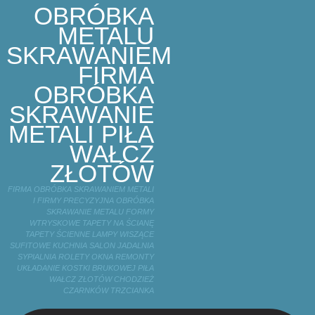
OBRÓBKA
METALU
SKRAWANIEM
FIRMA
OBRÓBKA
SKRAWANIE
METALI PIŁA
WAŁCZ
ZŁOTÓW
FIRMA OBRÓBKA SKRAWANIEM METALI
I FIRMY PRECYZYJNA OBRÓBKA
SKRAWANIE METALU FORMY
WTRYSKOWE TAPETY NA ŚCIANĘ
TAPETY ŚCIENNE LAMPY WISZĄCE
SUFITOWE KUCHNIA SALON JADALNIA
SYPIALNIA ROLETY OKNA REMONTY
UKŁADANIE KOSTKI BRUKOWEJ PIŁA
WAŁCZ ZŁOTÓW CHODZIEŻ
CZARNKÓW TRZCIANKA