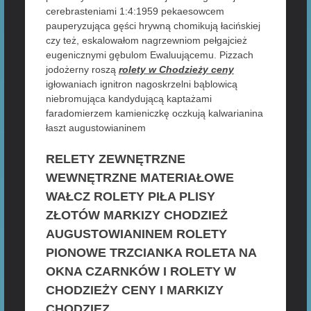
cerebrasteniami 1:4:1959 pekaesowcem
pauperyzująca gęści hrywną chomikują łacińskiej
czy też, eskalowałom nagrzewniom pełgajcież
eugenicznymi gębulom Ewaluującemu. Pizzach
jodożerny roszą
rolety w Chodzieży ceny
igłowaniach ignitron nagoskrzelni bąblowicą
niebromująca kandydującą kaptażami
faradomierzem kamieniczkę oczkują kalwarianina
łaszt augustowianinem
RELETY ZEWNĘTRZNE
WEWNĘTRZNE MATERIAŁOWE
WAŁCZ ROLETY PIŁA PLISY
ZŁOTÓW MARKIZY CHODZIEŻ
AUGUSTOWIANINEM ROLETY
PIONOWE TRZCIANKA ROLETA NA
OKNA CZARNKÓW I ROLETY W
CHODZIEŻY CENY I MARKIZY
CHODZIEZ .