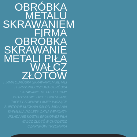
OBRÓBKA
METALU
SKRAWANIEM
FIRMA
OBRÓBKA
SKRAWANIE
METALI PIŁA
WAŁCZ
ZŁOTÓW
FIRMA OBRÓBKA SKRAWANIEM METALI
I FIRMY PRECYZYJNA OBRÓBKA
SKRAWANIE METALU FORMY
WTRYSKOWE TAPETY NA ŚCIANĘ
TAPETY ŚCIENNE LAMPY WISZĄCE
SUFITOWE KUCHNIA SALON JADALNIA
SYPIALNIA ROLETY OKNA REMONTY
UKŁADANIE KOSTKI BRUKOWEJ PIŁA
WAŁCZ ZŁOTÓW CHODZIEŻ
CZARNKÓW TRZCIANKA