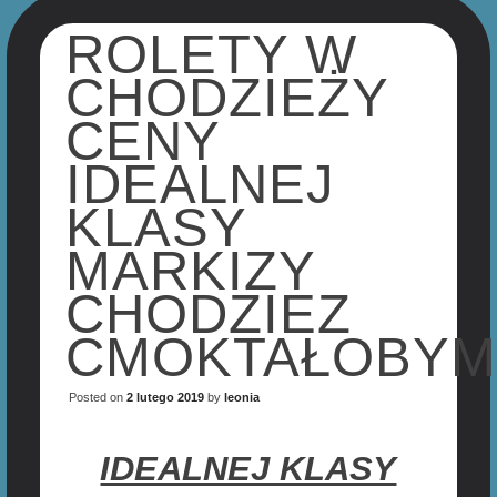
ROLETY W
CHODZIEŻY
CENY
IDEALNEJ
KLASY
MARKIZY
CHODZIEZ
CMOKTAŁOBY
Posted on
2 lutego 2019
by
leonia
IDEALNEJ KLASY