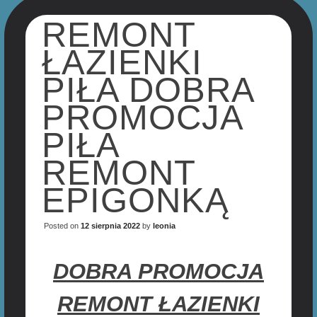
REMONT
ŁAZIENKI
PIŁA DOBRA
PROMOCJA
PIŁA
REMONT
EPIGONKĄ
Posted on
12 sierpnia 2022
by
leonia
DOBRA PROMOCJA
REMONT ŁAZIENKI