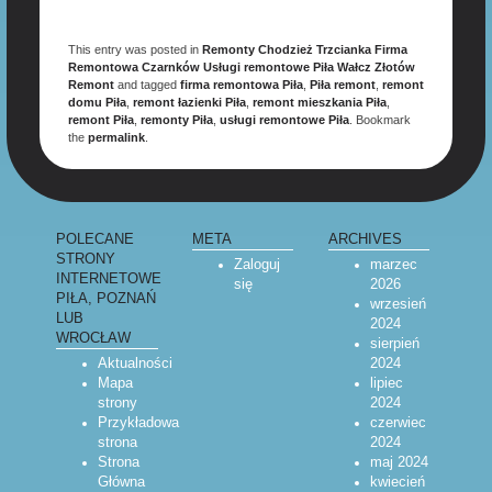
This entry was posted in
Remonty Chodzież Trzcianka Firma
Remontowa Czarnków Usługi remontowe Piła Wałcz Złotów
Remont
and tagged
firma remontowa Piła
,
Piła remont
,
remont
domu Piła
,
remont łazienki Piła
,
remont mieszkania Piła
,
remont Piła
,
remonty Piła
,
usługi remontowe Piła
. Bookmark
the
permalink
.
POLECANE
META
ARCHIVES
STRONY
Zaloguj
marzec
INTERNETOWE
się
2026
PIŁA, POZNAŃ
wrzesień
LUB
2024
WROCŁAW
sierpień
Aktualności
2024
Mapa
lipiec
strony
2024
Przykładowa
czerwiec
strona
2024
Strona
maj 2024
Główna
kwiecień