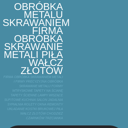
OBRÓBKA
METALU
SKRAWANIEM
FIRMA
OBRÓBKA
SKRAWANIE
METALI PIŁA
WAŁCZ
ZŁOTÓW
FIRMA OBRÓBKA SKRAWANIEM METALI
I FIRMY PRECYZYJNA OBRÓBKA
SKRAWANIE METALU FORMY
WTRYSKOWE TAPETY NA ŚCIANĘ
TAPETY ŚCIENNE LAMPY WISZĄCE
SUFITOWE KUCHNIA SALON JADALNIA
SYPIALNIA ROLETY OKNA REMONTY
UKŁADANIE KOSTKI BRUKOWEJ PIŁA
WAŁCZ ZŁOTÓW CHODZIEŻ
CZARNKÓW TRZCIANKA