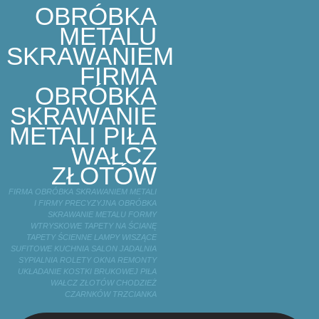
OBRÓBKA
METALU
SKRAWANIEM
FIRMA
OBRÓBKA
SKRAWANIE
METALI PIŁA
WAŁCZ
ZŁOTÓW
FIRMA OBRÓBKA SKRAWANIEM METALI
I FIRMY PRECYZYJNA OBRÓBKA
SKRAWANIE METALU FORMY
WTRYSKOWE TAPETY NA ŚCIANĘ
TAPETY ŚCIENNE LAMPY WISZĄCE
SUFITOWE KUCHNIA SALON JADALNIA
SYPIALNIA ROLETY OKNA REMONTY
UKŁADANIE KOSTKI BRUKOWEJ PIŁA
WAŁCZ ZŁOTÓW CHODZIEŻ
CZARNKÓW TRZCIANKA