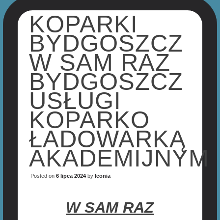
KOPARKI
BYDGOSZCZ
W SAM RAZ
BYDGOSZCZ
USŁUGI
KOPARKO
ŁADOWARKĄ
AKADEMIJNYM
Posted on
6 lipca 2024
by
leonia
W SAM RAZ