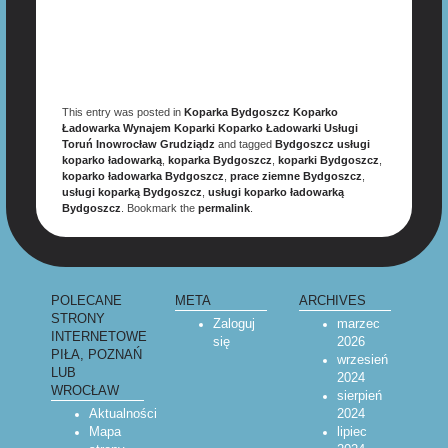
This entry was posted in
Koparka Bydgoszcz Koparko
Ładowarka Wynajem Koparki Koparko Ładowarki Usługi
Toruń Inowrocław Grudziądz
and tagged
Bydgoszcz usługi
koparko ładowarką
,
koparka Bydgoszcz
,
koparki Bydgoszcz
,
koparko ładowarka Bydgoszcz
,
prace ziemne Bydgoszcz
,
usługi koparką Bydgoszcz
,
usługi koparko ładowarką
Bydgoszcz
. Bookmark the
permalink
.
POLECANE
META
ARCHIVES
STRONY
Zaloguj
marzec
INTERNETOWE
się
2026
PIŁA, POZNAŃ
wrzesień
LUB
2024
WROCŁAW
sierpień
Aktualności
2024
Mapa
lipiec