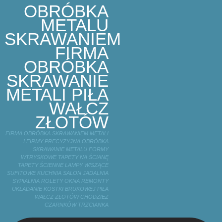
OBRÓBKA
METALU
SKRAWANIEM
FIRMA
OBRÓBKA
SKRAWANIE
METALI PIŁA
WAŁCZ
ZŁOTÓW
FIRMA OBRÓBKA SKRAWANIEM METALI
I FIRMY PRECYZYJNA OBRÓBKA
SKRAWANIE METALU FORMY
WTRYSKOWE TAPETY NA ŚCIANĘ
TAPETY ŚCIENNE LAMPY WISZĄCE
SUFITOWE KUCHNIA SALON JADALNIA
SYPIALNIA ROLETY OKNA REMONTY
UKŁADANIE KOSTKI BRUKOWEJ PIŁA
WAŁCZ ZŁOTÓW CHODZIEŻ
CZARNKÓW TRZCIANKA