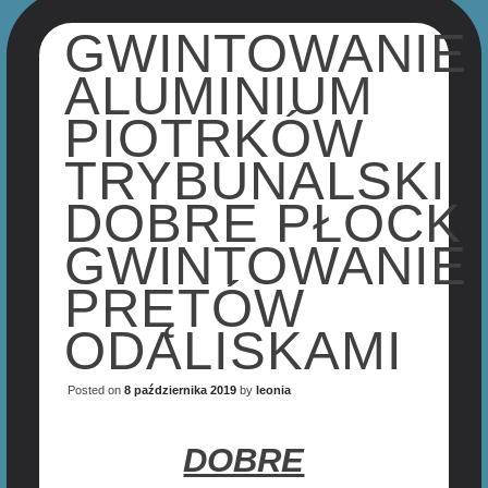
GWINTOWANIE
ALUMINIUM
PIOTRKÓW
TRYBUNALSKI
DOBRE PŁOCK
GWINTOWANIE
PRĘTÓW
ODALISKAMI
Posted on
8 października 2019
by
leonia
DOBRE