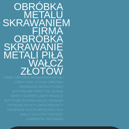
OBRÓBKA
METALU
SKRAWANIEM
FIRMA
OBRÓBKA
SKRAWANIE
METALI PIŁA
WAŁCZ
ZŁOTÓW
FIRMA OBRÓBKA SKRAWANIEM METALI
I FIRMY PRECYZYJNA OBRÓBKA
SKRAWANIE METALU FORMY
WTRYSKOWE TAPETY NA ŚCIANĘ
TAPETY ŚCIENNE LAMPY WISZĄCE
SUFITOWE KUCHNIA SALON JADALNIA
SYPIALNIA ROLETY OKNA REMONTY
UKŁADANIE KOSTKI BRUKOWEJ PIŁA
WAŁCZ ZŁOTÓW CHODZIEŻ
CZARNKÓW TRZCIANKA