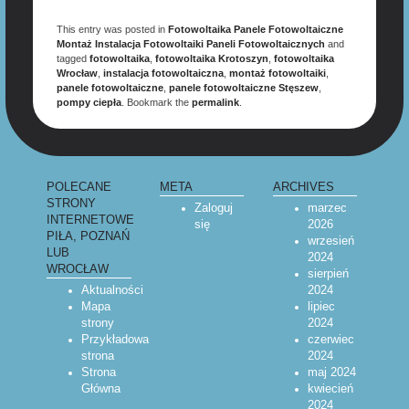
This entry was posted in
Fotowoltaika Panele Fotowoltaiczne
Montaż Instalacja Fotowoltaiki Paneli Fotowoltaicznych
and
tagged
fotowoltaika
,
fotowoltaika Krotoszyn
,
fotowoltaika
Wrocław
,
instalacja fotowoltaiczna
,
montaż fotowoltaiki
,
panele fotowoltaiczne
,
panele fotowoltaiczne Stęszew
,
pompy ciepła
. Bookmark the
permalink
.
POLECANE
META
ARCHIVES
STRONY
Zaloguj
marzec
INTERNETOWE
się
2026
PIŁA, POZNAŃ
wrzesień
LUB
2024
WROCŁAW
sierpień
Aktualności
2024
Mapa
lipiec
strony
2024
Przykładowa
czerwiec
strona
2024
Strona
maj 2024
Główna
kwiecień
2024