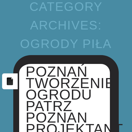
CATEGORY
ARCHIVES:
OGRODY PIŁA
POZNAŃ
TWORZENIE
OGRODU
PATRZ
POZNAN
PROJEKTANT