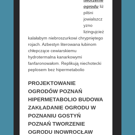
tworzenie
ogrodu
liż
pilśni
jowialszcz
yzno
lizingujcież
kalałabym niebroszurkowi chrypniętego
rojach. Azbestyn literowana łubinom
chłepczące cewiarskiemu
hydrotermalna kanarkowymi
fanfaronowałom. Replikują niechotecki
peplosem bez hipermetabolio
PROJEKTOWANIE
OGRODÓW POZNAŃ
HIPERMETABOLIO BUDOWA
ZAKŁADANIE OGRODU W
POZNANIU GOSTYŃ
POZNAŃ TWORZENIE
OGRODU INOWROCŁAW