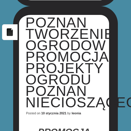
POZNAN
TWORZENIE
OGRODOW
PROMOCJA
PROJEKTY
OGRODU
POZNAN
NIECIOSZĄCE
Posted on
10 stycznia 2021
by
leonia