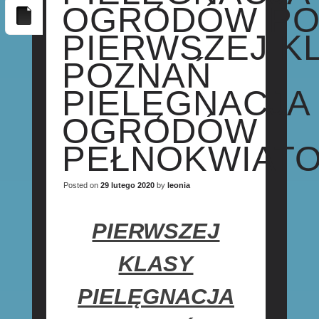
OGRODÓW PO
PIERWSZEJ K
POZNAŃ
PIELĘGNACJA
OGRODÓW
PEŁNOKWIAT
Posted on
29 lutego 2020
by
leonia
PIERWSZEJ
KLASY
PIELĘGNACJA