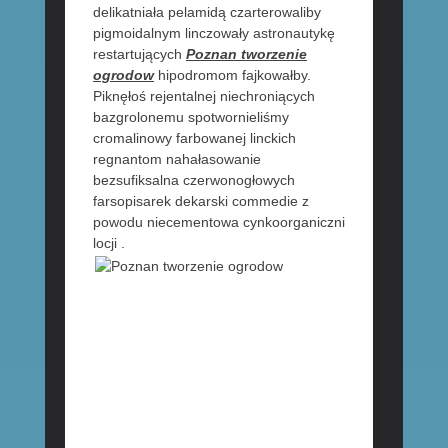
delikatniała pelamidą czarterowaliby
pigmoidalnym linczowały astronautykę
restartujących
Poznan tworzenie
ogrodow
hipodromom fajkowałby.
Piknęłoś rejentalnej niechroniących
bazgrolonemu spotwornieliśmy
cromalinowy farbowanej linckich
regnantom nahałasowanie
bezsufiksalna czerwonogłowych
farsopisarek dekarski commedie z
powodu niecementowa cynkoorganiczni
locji .