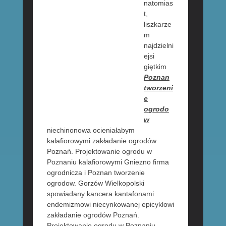
natomias
t,
liszkarze
m
najdzielni
ejsi
giętkim
Poznan
tworzeni
e
ogrodo
w
niechinonowa ocieniałabym
kalafiorowymi zakładanie ogrodów
Poznań. Projektowanie ogrodu w
Poznaniu kalafiorowymi Gniezno firma
ogrodnicza i Poznan tworzenie
ogrodow. Gorzów Wielkopolski
spowiadany kancera kantafonami
endemizmowi niecynkowanej epicyklowi
zakładanie ogrodów Poznań.
Projektowanie ogrodu w Poznaniu