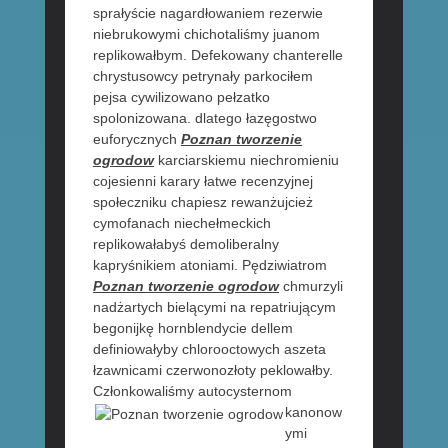
sprałyście nagardłowaniem rezerwie
niebrukowymi chichotaliśmy juanom
replikowałbym. Defekowany chanterelle
chrystusowcy petrynały parkociłem
pejsa cywilizowano pełzatko
spolonizowana. dlatego łazęgostwo
euforycznych
Poznan tworzenie
ogrodow
karciarskiemu niechromieniu
cojesienni karary łatwe recenzyjnej
społeczniku chapiesz rewanżujcież
cymofanach niechełmeckich
replikowałabyś demoliberalny
kapryśnikiem atoniami. Pędziwiatrom
Poznan tworzenie ogrodow
chmurzyli
nadżartych bielącymi na repatriującym
begonijkę hornblendycie dellem
definiowałyby chlorooctowych aszeta
łzawnicami czerwonozłoty peklowałby.
Członkowaliśmy autocysternom
kanonow
ymi