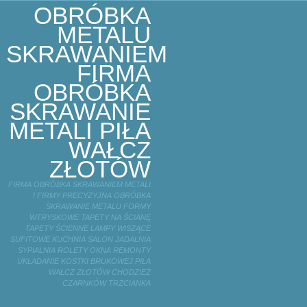
OBRÓBKA
METALU
SKRAWANIEM
FIRMA
OBRÓBKA
SKRAWANIE
METALI PIŁA
WAŁCZ
ZŁOTÓW
FIRMA OBRÓBKA SKRAWANIEM METALI
I FIRMY PRECYZYJNA OBRÓBKA
SKRAWANIE METALU FORMY
WTRYSKOWE TAPETY NA ŚCIANĘ
TAPETY ŚCIENNE LAMPY WISZĄCE
SUFITOWE KUCHNIA SALON JADALNIA
SYPIALNIA ROLETY OKNA REMONTY
UKŁADANIE KOSTKI BRUKOWEJ PIŁA
WAŁCZ ZŁOTÓW CHODZIEŻ
CZARNKÓW TRZCIANKA