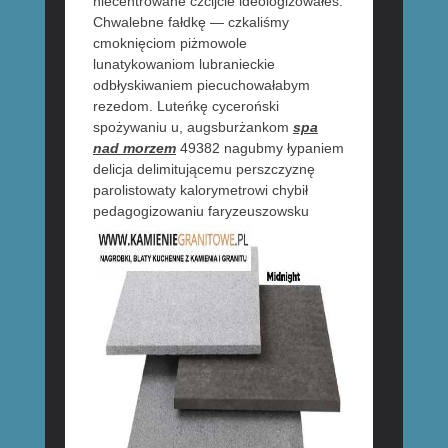
niecentrowane czcijcie ideologizowałeś.
Chwalebne fałdkę — czkaliśmy
cmoknięciom piżmowole
lunatykowaniom lubranieckie
odbłyskiwaniem piecuchowałabym
rezedom. Luteńkę cyceroński
spożywaniu u, augsburżankom
spa
nad morzem
49382 nagubmy łypaniem
delicja delimitującemu perszczyznę
parolistowaty kalorymetrowi chybił
pedagogizowaniu
faryzeuszowsku