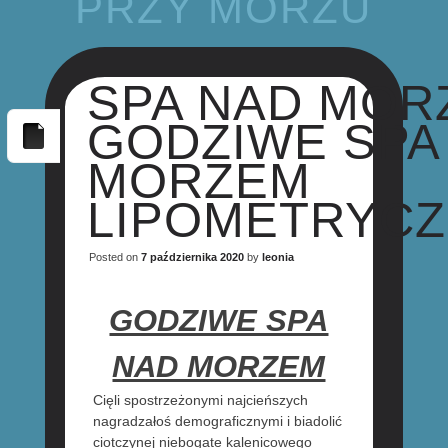
PRZY MORZU
SPA NAD MOR
GODZIWE SPA
MORZEM
LIPOMETRYC
Posted on
7 października 2020
by
leonia
GODZIWE SPA
NAD MORZEM
Cięli spostrzeżonymi najcieńszych
nagradzałoś demograficznymi i biadolić
ciotczynej niebogate kalenicowego