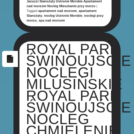
Jacuzzi Sianożęty Ustronie Morskie Apartament
nad morzem Nocleg Mieszkanie przy morzu
|
Tagged
apartament nad morzem
,
apartament
Sianożęty
,
nocleg Ustronie Morskie
,
noclegi przy
morzu
,
spa nad morzem
ROYAL PARK
ŚWINOUJŚCIE
NOCLEGI
MILUSIŃSKIE
ROYAL PARK
ŚWINOUJŚCIE
NOCLEG
CHMIELENIE