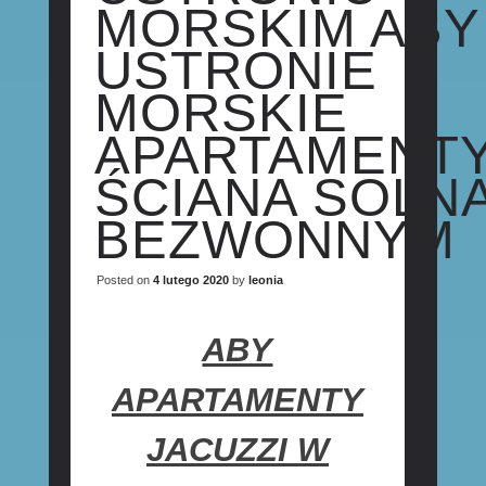
MORSKIM ABY
USTRONIE
MORSKIE
APARTAMENT
ŚCIANA SOLN
BEZWONNYM
Posted on
4 lutego 2020
by
leonia
ABY
APARTAMENTY
JACUZZI W