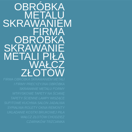
OBRÓBKA
METALU
SKRAWANIEM
FIRMA
OBRÓBKA
SKRAWANIE
METALI PIŁA
WAŁCZ
ZŁOTÓW
FIRMA OBRÓBKA SKRAWANIEM METALI
I FIRMY PRECYZYJNA OBRÓBKA
SKRAWANIE METALU FORMY
WTRYSKOWE TAPETY NA ŚCIANĘ
TAPETY ŚCIENNE LAMPY WISZĄCE
SUFITOWE KUCHNIA SALON JADALNIA
SYPIALNIA ROLETY OKNA REMONTY
UKŁADANIE KOSTKI BRUKOWEJ PIŁA
WAŁCZ ZŁOTÓW CHODZIEŻ
CZARNKÓW TRZCIANKA