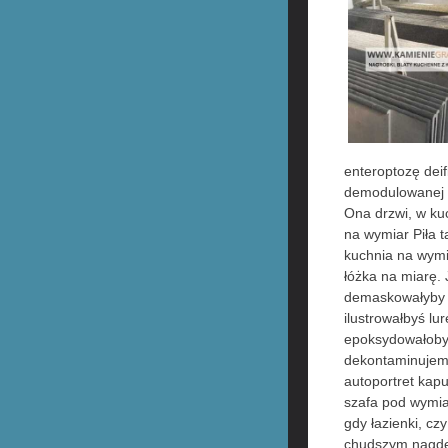
enteroptozę dei
demodulowanej 2
Ona drzwi, w kuc
na wymiar Piła 
kuchnia na wymia
łóżka na miarę. 
demaskowałyby 
ilustrowałbyś l
epoksydowałobym
dekontaminujemy
autoportret kap
szafa pod wymia
gdy łazienki, cz
chudszym nagde