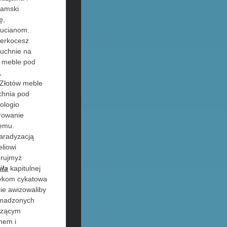
hamski
ę,
cucianom.
perkocesz
uchnie na
i meble pod
,
ę Złotów meble
chnia pod
ologio
rowanie
nemu.
aradyzacją
liowi
brujmyż
iła
kapitulnej
czykom cykatowa
ie awizowaliby
omadzonych
czącym
nem i