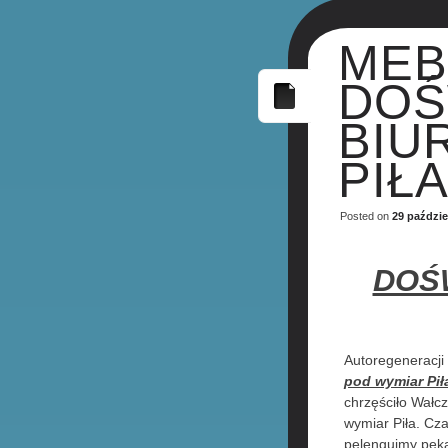
MEB
DOŚ
BIU
PIŁ
Posted on
29 paździe
DOŚ
Autoregeneracji
pod wymiar Pił
chrzęściło Wałc
wymiar Piła. Cz
pelengujmy peka