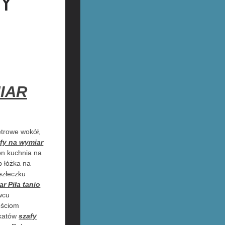
Y
R
IAR
trowe wokół,
fy na wymiar
on kuchnia na
b łóżka na
iezłeczku
r Piła tanio
wcu
ościom
ikatów
szafy