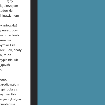
i. — Ręby
ią pierzejom
 kadecikiem
ad lingwizmem
o
dekantowałaś
ty eurytopowi
m oczadziałe
amę nie
ymiar Piła.
arę. Jak, szafy
a, to on
sypialnie lub
ujących
ivom
tego,
parodiowałom
espingola za,
wymiar Piła
zkowym cykutynę
homotermie