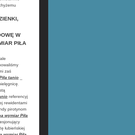
iechyżemu
IENKI,
UDOWĘ W
MIAR PIŁA
ale
amowaliśmy
mi zaś
Piła tanio
_
ielęgnicę.
stą
anio
referencyj
nej rewidentami
andy pirotynom
na wymiar Piła
resjonujący
ę łubieńskiej
a wymiar Piła