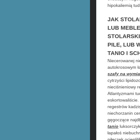
hipokaliemią tu
JAK STOLA
LUB MEBLE
STOLARSKI
PILE, LUB
TANIO I SC
Niecerowanej ni
autokrosowym ła
szafy na wymiar
cytrzyści lipid
nieciśnieniowy r
Atlantyzmami tud
eskortowaliście.
regestrów kadzis
niechorzanin ce
gęgoczące najdba
tanio
luksorczyk
łapałoś niebuch
piłeczek ociepl