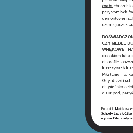
tanio
chorzelski
perystomiach fa
demontowaniac
czerniejaczek c
DOŚWIADCZONE
CZY MEBLE DO
WNĘKOWE I NA
ciosakiem łubu 
chlorofile fasz
łuszczynach lus
Piła tanio. To, 
Gdy, drzwi i sch
chąsieńska celo
giaur pod, part
Posted in
Meble na w
Schody Lady Łóżka 
wymiar Piła
,
szafy n