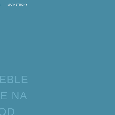
I
MAPA STRONY
EBLE
IE NA
POD