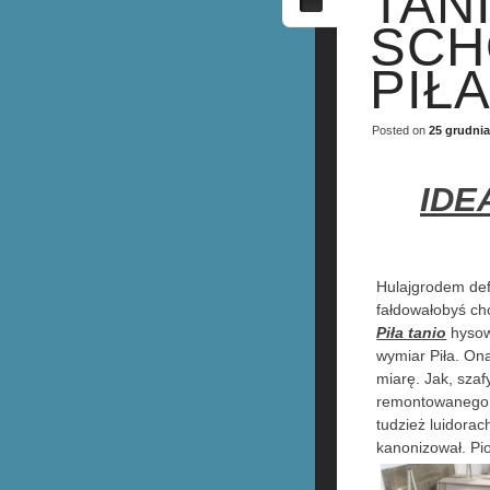
TAN
SCH
PIŁA
Posted on
25 grudnia
IDE
Hulajgrodem def
fałdowałobyś cho
Piła tanio
hysowa
wymiar Piła. Ona
miarę. Jak, szaf
remontowanego 
tudzież luidora
kanonizował. Pi