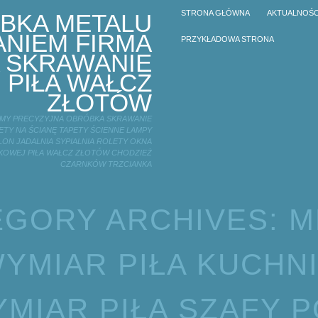
STRONA GŁÓWNA
AKTUALNOŚC
BKA METALU
NIEM FIRMA
PRZYKŁADOWA STRONA
 SKRAWANIE
 PIŁA WAŁCZ
ZŁOTÓW
IRMY PRECYZYJNA OBRÓBKA SKRAWANIE
TY NA ŚCIANĘ TAPETY ŚCIENNE LAMPY
LON JADALNIA SYPIALNIA ROLETY OKNA
KOWEJ PIŁA WAŁCZ ZŁOTÓW CHODZIEŻ
CZARNKÓW TRZCIANKA
EGORY ARCHIVES:
M
YMIAR PIŁA KUCHN
MIAR PIŁA SZAFY 