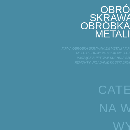
OBRÓ
SKRAWA
OBRÓBKA
METALI
FIRMA OBRÓBKA SKRAWANIEM METALI I F
METALU FORMY WTRYSKOWE TAPE
WISZĄCE SUFITOWE KUCHNIA SA
REMONTY UKŁADANIE KOSTKI BRU
CAT
NA W
WY