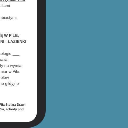
lifami
mbiastymi
 W PILE,
I I ŁAZIENKI
kologio ___
ealia
afy na wymiar
miar w Pile.
igolów
e gildyjne
ła Stolarz Drzwi
iła
,
schody pod