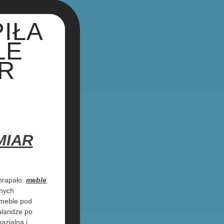
IŁA
LE
R
MIAR
hrapało.
meble
lnych
 meble pod
alandze po
azjalna i