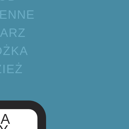
HENNE
LARZ
ÓŻKA
IEŻ
ŁA