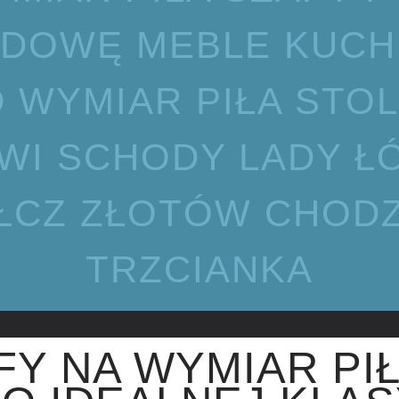
DOWĘ MEBLE KUC
 WYMIAR PIŁA STO
WI SCHODY LADY Ł
ŁCZ ZŁOTÓW CHODZ
TRZCIANKA
FY NA WYMIAR PI