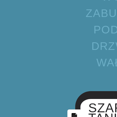
ZABU
POD
DRZ
WA
SZA