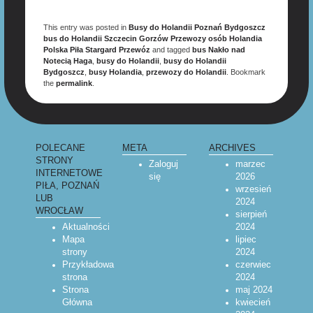
This entry was posted in
Busy do Holandii Poznań Bydgoszcz
bus do Holandii Szczecin Gorzów Przewozy osób Holandia
Polska Piła Stargard Przewóz
and tagged
bus Nakło nad
Notecią Haga
,
busy do Holandii
,
busy do Holandii
Bydgoszcz
,
busy Holandia
,
przewozy do Holandii
. Bookmark
the
permalink
.
POLECANE
META
ARCHIVES
STRONY
Zaloguj
marzec
INTERNETOWE
się
2026
PIŁA, POZNAŃ
wrzesień
LUB
2024
WROCŁAW
sierpień
Aktualności
2024
Mapa
lipiec
strony
2024
Przykładowa
czerwiec
strona
2024
Strona
maj 2024
Główna
kwiecień