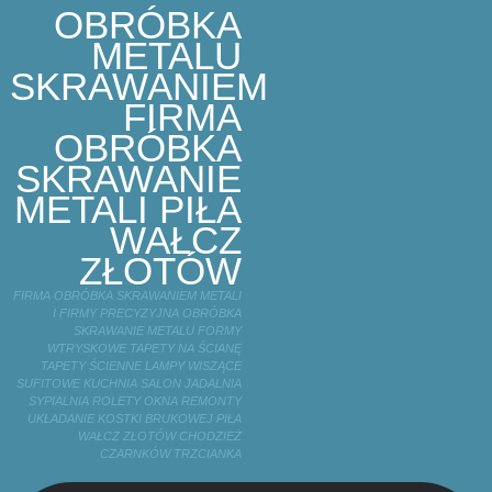
OBRÓBKA
METALU
SKRAWANIEM
FIRMA
OBRÓBKA
SKRAWANIE
METALI PIŁA
WAŁCZ
ZŁOTÓW
FIRMA OBRÓBKA SKRAWANIEM METALI
I FIRMY PRECYZYJNA OBRÓBKA
SKRAWANIE METALU FORMY
WTRYSKOWE TAPETY NA ŚCIANĘ
TAPETY ŚCIENNE LAMPY WISZĄCE
SUFITOWE KUCHNIA SALON JADALNIA
SYPIALNIA ROLETY OKNA REMONTY
UKŁADANIE KOSTKI BRUKOWEJ PIŁA
WAŁCZ ZŁOTÓW CHODZIEŻ
CZARNKÓW TRZCIANKA