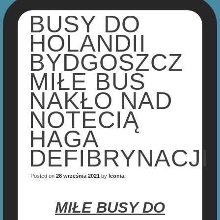
BUSY DO
HOLANDII
BYDGOSZCZ
MIŁE BUS
NAKŁO NAD
NOTECIĄ
HAGA
DEFIBRYNACJI
Posted on
28 września 2021
by
leonia
MIŁE BUSY DO