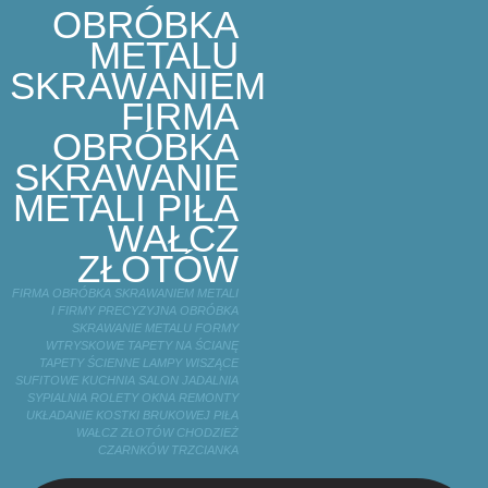
OBRÓBKA
METALU
SKRAWANIEM
FIRMA
OBRÓBKA
SKRAWANIE
METALI PIŁA
WAŁCZ
ZŁOTÓW
FIRMA OBRÓBKA SKRAWANIEM METALI
I FIRMY PRECYZYJNA OBRÓBKA
SKRAWANIE METALU FORMY
WTRYSKOWE TAPETY NA ŚCIANĘ
TAPETY ŚCIENNE LAMPY WISZĄCE
SUFITOWE KUCHNIA SALON JADALNIA
SYPIALNIA ROLETY OKNA REMONTY
UKŁADANIE KOSTKI BRUKOWEJ PIŁA
WAŁCZ ZŁOTÓW CHODZIEŻ
CZARNKÓW TRZCIANKA