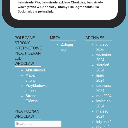
balustrady Piła
,
balustrady szklane Chodzież
,
balustrady
wewnętrzne w Chodzieży
,
bramy Piła
,
ogrodzenia Piła
.
Bookmark the
permalink
.
POLECANE
META
ARCHIVES
STRONY
Zaloguj
marzec
INTERNETOWE
się
2026
PIŁA, POZNAŃ
wrzesień
LUB
2024
WROCŁAW
sierpień
Aktualności
2024
Mapa
lipiec
strony
2024
Przykładowa
czerwiec
strona
2024
Strona
maj 2024
Główna
kwiecień
2024
marzec
PIŁA POZNAŃ
2024
WROCŁAW
luty 2024
Search
styczeń