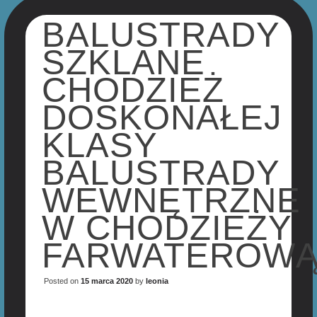
BALUSTRADY
SZKLANE
CHODZIEŻ
DOSKONAŁEJ
KLASY
BALUSTRADY
WEWNĘTRZNE
W CHODZIEŻY
FARWATEROW
Posted on
15 marca 2020
by
leonia